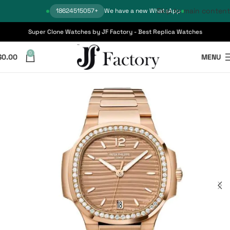
Skip to main content
+18624515057
We have a new WhatsApp
Super Clone Watches by JF Factory - Best Replica Watches
0
$
0.00
MENU