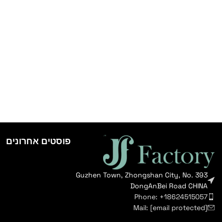
פוסטים אחרונים
Guzhen Town, Zhongshan City, No. 393
DongAnBei Road CHINA
Phone: +18624515057
Mail:
[email protected]