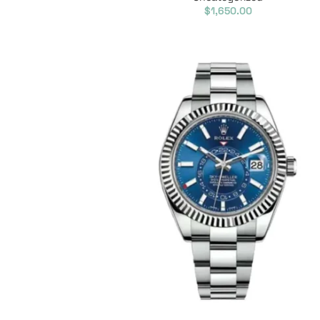
$
1,650.00