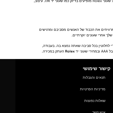
בדרך כלל די גבוהה. מכיוון שהם נוצרים לא כדי להיבחנות חזונית מהמקוריים. אף על פי שישנם שעוני יד עתק המבחינים באיכותם. כאן, דגמי Knock Off של שעוני Rolex מופיעים בדיוק כמו שעוני יד אלו. עיצוב,
רוויחים את הכבוד של האנשים מסביבם ומרגישים
יחודי לחלוטין בכל סביבה שאתה נמצא בה. בעבודה,
 יד
Rolex
העתק במכירה.
קישור שימושי
תנאים והגבלות
מדיניות הפרטיות
שאלות נפוצות
איש קשר