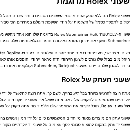
שעוני Rolex מדוגמת
שעוני Rolex הם ללא ספק אחת מדגמי השעונים הטובים ביותר שבהם תוכל להציג את איכותך, חזון וחוש האופנה שלך בדרך הטובה ביותר. אף על פי שהם נראים בלתי נגישים מבחינת מחיר,
יכולים לתפקד כסמל של השלמות על הידי השקפת העולם במחירים הכי סבירי
שעון ה-Rolex Submariner Hulk 116610LV בדוגמה שלו הוא אחד מהשעונים
Submariner
חושף את יתרון המותג באיכות החומר ובמלאכותיות שלו. צבע היר
ביותר לסגנון שלהם ייהנו משעוני Submariner, Datejust וקולקציות אחרות באיכות הטובה ביותר.
שעוני העתק של Rolex
אתה רוצה להרגיש מיוחד בכל רגע בחייך. לשם כך, אתה רוצה להיאשר על ידי 
יוקרתיים שמתאימים לתקציב שלך. אם אתה שואל איך שעוני יד יוקרתיים יכו
של שעוני Rolex
. תוכל לקרוא את המאמר שלנו וללמוד מה אתה סקורן על שעו
שעוני עתק הם מוצרים מאוד מיוחדים המשמשים כיום על ידי המון אנשים ברחב
שעוני יד עתק במקום להוציא סכומי כסף עצומים על שעוני יד יוקרתיים מקורי