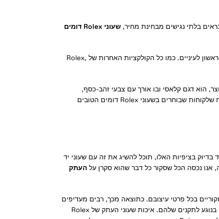
שעוני Rolex דומים
 לעיניים. כמו כל הקולקציות האחרות של Rolex,
מים הפופולריים ביותר מהיום הראשון שנוצר, הוא דגם קלאסי ובו אורך עם צבעי זהב-כסף,
היהלומים בבזל שלו נותנים לשעון הייחודי הזה מראה ייחודי והופכים אותו לאחד מדגמי הקלאסיקה והנצחיים של Rolex. מצד שני, מפעיל המפעל JF מבטיח שלקוחות שבוחרים בשעוני Rolex דומים הטובים
בדיוק בציפיות האלו, תוכל להשיג את זה עם שעוני יד
, אנו נכסה הכל שסקור כל דבר שהוא סקרן על
העתק
קוריים בכל פרטי עיצובם. כתוצאה מכך, רבים מעדיפים
שונים זה מזה בנוגע לתקנים שלהם. איכות שעוני העתק של Rolex