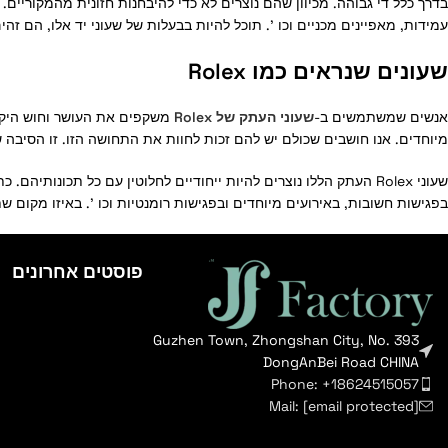
עמידות, מאפיינים מכניים וכו '. תוכל להיות בבעלות של שעוני יד אלו, הם זהי
שעונים שנראים כמו Rolex
אנשים שמשתמשים ב-
שעוני העתק של Rolex
משקפים את העושר וחוש היקרו
מיוחדים. אנו חושבים שכולם יש להם זכות לחוות את התחושה הזו. זו הסיבה שאנו ממליצים על דגמי שעוני יד הדומים
שעוני Rolex העתק הללו נוצרים להיות ייחודיים לחלוטין עם כל תכו
בפגישות חשובות, באירועים מיוחדים ובפגישות רומנטיות וכו '. באיזו מקום שתהיה, יהיה
פוסטים אחרונים
Guzhen Town, Zhongshan City, No. 393
DongAnBei Road CHINA
Phone: +18624515057
Mail:
[email protected]