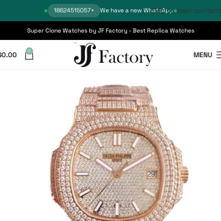
Skip to main content
+18624515057
We have a new WhatsApp
Super Clone Watches by JF Factory - Best Replica Watches
0
$
0.00
MENU