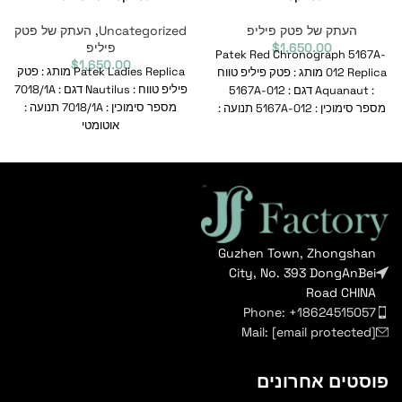
העתק של פטק פיליפ
Uncategorized
,
העתק של פטק
1,650.00
$
פיליפ
Patek Red Chronograph 5167A-
$
1,650.00
Patek Ladies Replica מותג : פטק
012 Replica מותג : פטק פיליפ טווח
פיליפ טווח : Nautilus דגם : 7018/1A
: Aquanaut דגם : 5167A-012
מספר סימוכין : 7018/1A תנועה :
מספר סימוכין : 5167A-012 תנועה :
אוטומטי
Guzhen Town, Zhongshan
City, No. 393 DongAnBei
Road CHINA
Phone: +18624515057
Mail:
[email protected]
פוסטים אחרונים