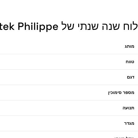
לוח שנה שנתי של Patek Philippe זהב לבן – 5396G-011 העתק
מותג
טווח
דגם
מספר סימוכין
תנועה
מגדר