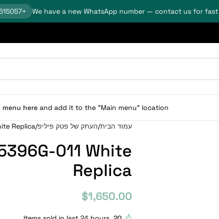
+18624515057
We have a new WhatsApp number — contact us for fast
n menu here
and add it to the "Main menu" location.
עמוד הבית
העתק של פטק פיליפ
ite Replica
 5396G-011 White
Replica
$
1,650.00
Items sold in last 24 hours
20