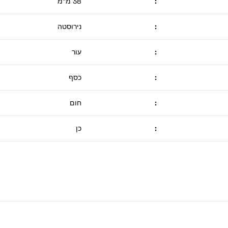
:
38 מ"מ
:
נירוסטה
:
עור
:
כסף
:
חום
:
כן