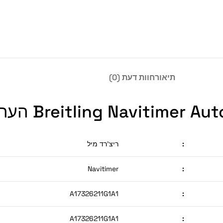
תיאור
חוות דעת (0)
Breitling Navi העתק חוגה לבנה
:
ריצ'רד מיל
Navitimer
:
A17326211G1A1
:
A17326211G1A1
: