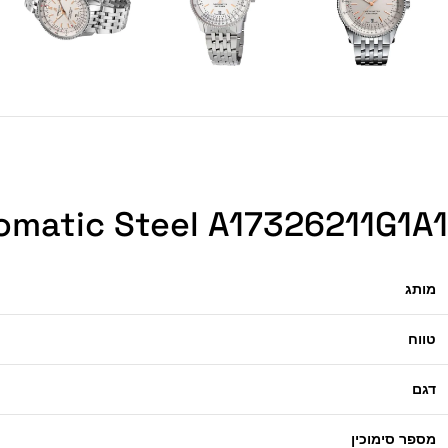
timer Automatic Steel A17326211G1A1
מותג
טווח
דגם
מספר סימוכין