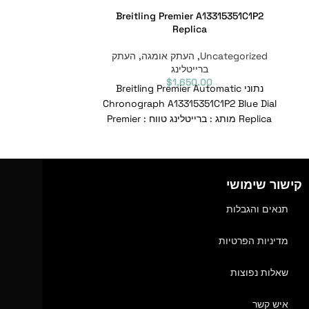
 Heritage B20
Breitling Premier A13315351C1P2
Replica
Replica
Uncategorized
,
העתק אומגה
,
העתק
categorized
ברייטלינג
0
$
1,650.00
נתוני Breitling Premier Automatic
 Heritage B20
1B1S1 Replica
Chronograph A13315351C1P2 Blue Dial
Replica מותג : ברייטלינג טווח : Premier
מותג : ברייטלינג
דגם : A13315351C1P2 מספר סימוכין
דגם : UB2010121B1S1 מספר סימוכין
קישור שימושי
תנאים והגבלות
מדיניות הפרטיות
שאלות נפוצות
איש קשר