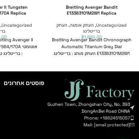
r II Tungsten
Breitling Avenger Bandit
170A Replica
E13383101M2W1 Replica
Uncategorized
,
העתק אומגה
,
העתק
Uncategorized
,
ברייטלינג
ברי
0.00
$
1,650.00
Breitling Avenger Bandit Chronograph
Automatic Titanium Grey Dial
E13383101M2W1 העתק מותג : ברייטלינג
: ברייטלינג ט
טווח : נוקם דגם : E13383101M2W1 מספר
A1338111/F564/170A מספר
פוסטים אחרונים
Guzhen Town, Zhongshan City, No. 393
DongAnBei Road CHINA
Phone: +18624515057
Mail:
[email protected]