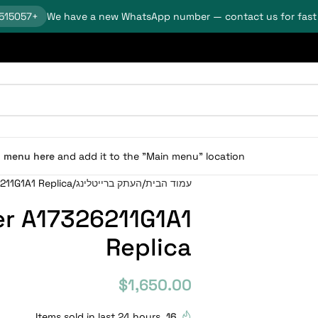
+18624515057
We have a new WhatsApp number — contact us for fast
n menu here
and add it to the "Main menu" location.
עמוד הבית
העתק ברייטלינג
6211G1A1 Replica
mer A17326211G1A1
Replica
$
1,650.00
Items sold in last 24 hours
16