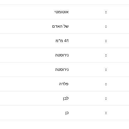
:
אוטומטי
:
של האדם
:
41 מ"מ
:
נירוסטה
:
נירוסטה
:
פלדה
:
לבן
:
כן