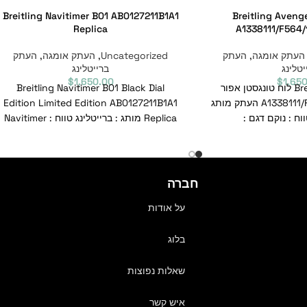
Breitling Navitimer B01 AB0127211B1A1
Breitling Avenge
Replica
A1338111/F564/
העתק אומגה
,
העתק
Uncategorized
,
העתק אומגה
,
העתק
יטלינג
ברייטלינג
$
1,650.00
$
1,65
Breitling Avenger II לוח טונגסטן אפור
Breitling Navitimer B01 Black Dial
אוטומטי A1338111/F564/170A העתק מותג
Edition Limited Edition AB0127211B1A1
ווח : נוקם דגם :
Replica מותג : ברייטלינג טווח : Navitimer
 סימוכין
דגם : AB0127211B1A1 מספר
חברה
על אודות
בלוג
שאלות נפוצות
איש קשר