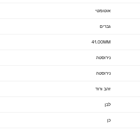
אוטומטי
גברים
41.00MM
נירוסטה
נירוסטה
זהב ורוד
לבן
כן