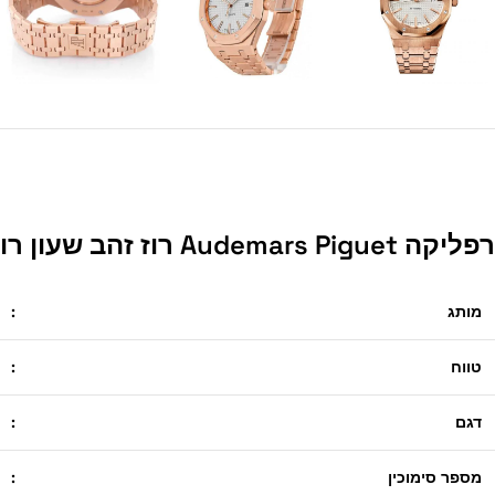
רפליקה Audemars Piguet רוז זהב שעון רויאל אלון לבן 15400OR.OO.1220OR.02
מותג
:
טווח
:
דגם
:
מספר סימוכין
: