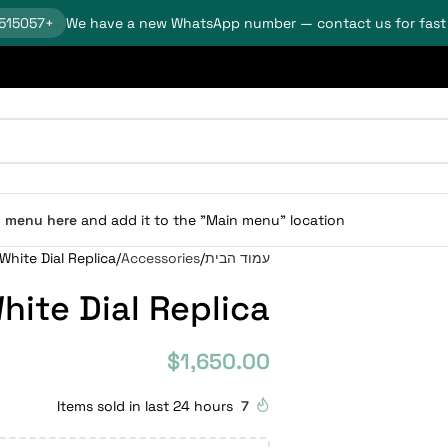
+18624515057
We have a new WhatsApp number — contact us for fast
n menu here
and add it to the "Main menu" location.
עמוד הבית
Accessories
White Dial Replica
hite Dial Replica
$
1,650.00
Items sold in last 24 hours
7