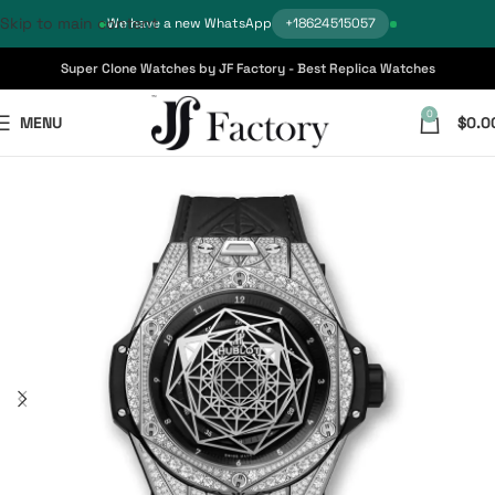
Skip to main content
We have a new WhatsApp
+18624515057
Super Clone Watches by JF Factory - Best Replica Watches
0
MENU
$
0.0