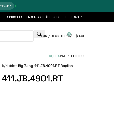
515057
RUNDSCHREIBEN
KONTAKT
HÄUFIG GESTELLTE FRAGEN
0
LOGIN / REGISTER
$
0.00
ROLEX
PATEK PHILIPPE
lik
Hublot Big Bang 411.JB.4901.RT Replica
 411.JB.4901.RT