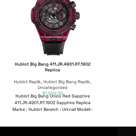
Hublot Big Bang 411.JR.4901.RT.1902
Hublot Big Ba
Replica
Hublot Replik
,
Hublot Big Bang Replik
,
Hublot Replik
Uncategorized
Un
$
1,650.00
Hublot Big Bang Unico Red Sapphire
Hublot Big
411.JR.4901.RT.1902 Sapphire Replica
Baguettes 411.
Marke : Hublot Bereich : Urknall Modell :
Marke : Hublot 
411.JR.4901.RT.1902 Referenznummer :
411.JX.4802.R
411.J