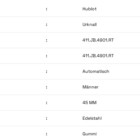
:
Hublot
:
Urknall
:
411.JB.4901.RT
:
411.JB.4901.RT
:
Automatisch
:
Männer
:
45 MM
:
Edelstahl
:
Gummi