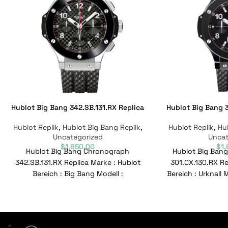
Hublot Big Bang 342.SB.131.RX Replica
Hublot Big Bang 3
Hublot Replik
,
Hublot Big Bang Replik
,
Hublot Replik
,
Hu
Uncategorized
Uncat
$
1,650.00
$
1
Hublot Big Bang Chronograph
Hublot Big Ban
342.SB.131.RX Replica Marke : Hublot
301.CX.130.RX Re
Bereich : Big Bang Modell :
Bereich : Urknall 
342.SB.131.RX Referenznummer :
Referenznumme
342.SB.131.RX Bewegung