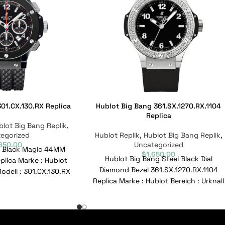
01.CX.130.RX Replica
Hublot Big Bang 361.SX.1270.RX.1104
Replica
blot Big Bang Replik
,
egorized
Hublot Replik
,
Hublot Big Bang Replik
,
,650.00
Uncategorized
g Black Magic 44MM
$
1,650.00
Hublot Big Bang Steel Black Dial
plica Marke : Hublot
Diamond Bezel 361.SX.1270.RX.1104
Modell : 301.CX.130.RX
Replica Marke : Hublot Bereich : Urknall
r : 301.CX.130.RX
Modell : 361.SX.1270.RX.1104
Referenznummer