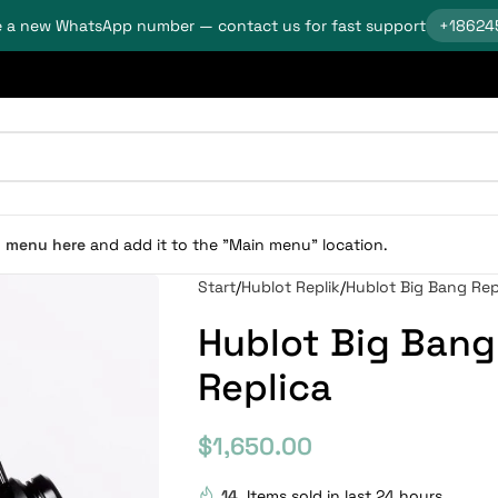
 a new WhatsApp number — contact us for fast support
+18624
n menu here
and add it to the "Main menu" location.
Start
Hublot Replik
Hublot Big Bang Rep
Hublot Big Bang
Replica
$
1,650.00
14
Items sold in last 24 hours