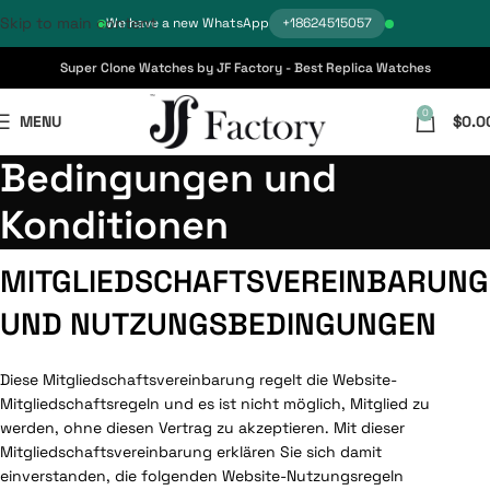
Skip to main content
We have a new WhatsApp
+18624515057
Super Clone Watches by JF Factory - Best Replica Watches
0
MENU
$
0.0
Bedingungen und
Konditionen
MITGLIEDSCHAFTSVEREINBARUNG
UND NUTZUNGSBEDINGUNGEN
Diese Mitgliedschaftsvereinbarung regelt die Website-
Mitgliedschaftsregeln und es ist nicht möglich, Mitglied zu
werden, ohne diesen Vertrag zu akzeptieren. Mit dieser
Mitgliedschaftsvereinbarung erklären Sie sich damit
einverstanden, die folgenden Website-Nutzungsregeln