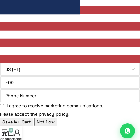
I agree to receive marketing communications.
Please accept the privacy policy.
Save My Cart
Not Now
0
Shop
My account
Cart