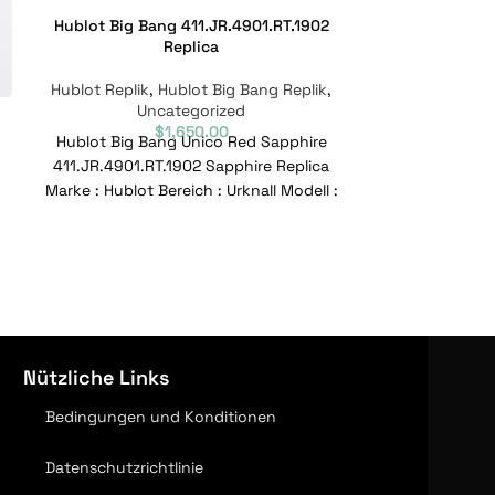
Hublot Big Bang 411.JR.4901.RT.1902
Hublot Big Ban
Replica
Hublot Replik
Hublot Replik
,
Hublot Big Bang Replik
,
Un
Uncategorized
Hublot Big Ba
$
1,650.00
Hublot Big Bang Unico Red Sapphire
411.JX.1170.R
411.JR.4901.RT.1902 Sapphire Replica
Bereich : Urkna
Marke : Hublot Bereich : Urknall Modell :
Referenznum
411.JR.4901.RT.1902 Referenznummer :
Nützliche Links
Bedingungen und Konditionen
Datenschutzrichtlinie