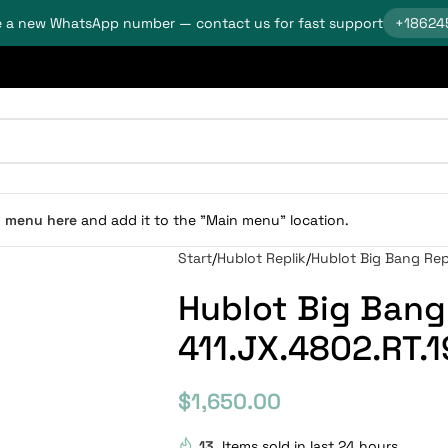
 a new WhatsApp number — contact us for fast support
+18624
n menu here
and add it to the "Main menu" location.
Start
Hublot Replik
Hublot Big Bang Rep
Hublot Big Bang
411.JX.4802.RT.
$
1,650.00
13
Items sold in last 24 hours