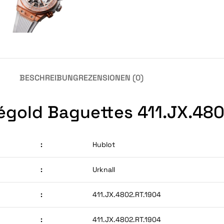
BESCHREIBUNG
REZENSIONEN (0)
égold Baguettes 411.JX.480
:
Hublot
:
Urknall
:
411.JX.4802.RT.1904
:
411.JX.4802.RT.1904