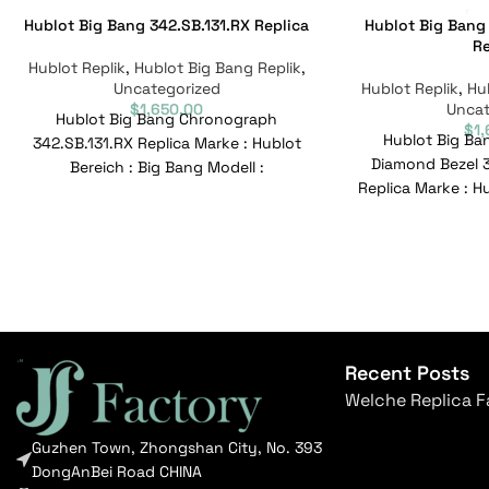
Hublot Big Bang 342.SB.131.RX Replica
Hublot Big Bang 
Re
Hublot Replik
,
Hublot Big Bang Replik
,
Uncategorized
Hublot Replik
,
Hu
$
1,650.00
Uncat
Hublot Big Bang Chronograph
$
1
Hublot Big Ban
342.SB.131.RX Replica Marke : Hublot
Diamond Bezel 3
Bereich : Big Bang Modell :
Replica Marke : Hu
342.SB.131.RX Referenznummer :
Modell : 361
342.SB.131.RX Bewegung
Refer
Recent Posts
Welche Replica F
Guzhen Town, Zhongshan City, No. 393
DongAnBei Road CHINA