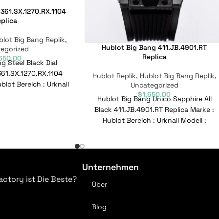
361.SX.1270.RX.1104
plica
blot Big Bang Replik
,
Hublot Big Bang 411.JB.4901.RT
egorized
Replica
,650.00
g Steel Black Dial
61.SX.1270.RX.1104
Hublot Replik
,
Hublot Big Bang Replik
,
blot Bereich : Urknall
Uncategorized
$
1,650.00
.SX.1270.RX.1104
Hublot Big Bang Unico Sapphire All
enznummer
Black 411.JB.4901.RT Replica Marke :
Hublot Bereich : Urknall Modell :
411.JB.4901.RT Referenznummer :
Unternehmen
actory ist Die Beste?
Über
Blog