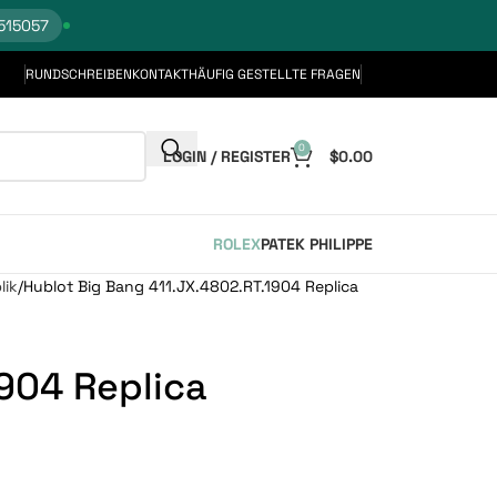
515057
RUNDSCHREIBEN
KONTAKT
HÄUFIG GESTELLTE FRAGEN
0
LOGIN / REGISTER
$
0.00
ROLEX
PATEK PHILIPPE
lik
Hublot Big Bang 411.JX.4802.RT.1904 Replica
1904 Replica