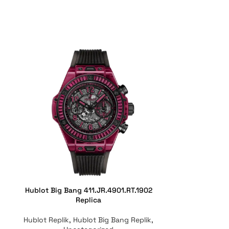
Hublot Big Bang 411.JR.4901.RT.1902
Hublot Big Ba
Replica
Hublot Replik
,
Hublot Big Bang Replik
,
Hublot Replik