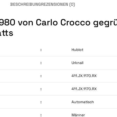
BESCHREIBUNG
REZENSIONEN (0)
 1980 von Carlo Crocco geg
atts
:
Hublot
:
Urknall
:
411.JX.1170.RX
:
411.JX.1170.RX
:
Automatisch
:
Männer