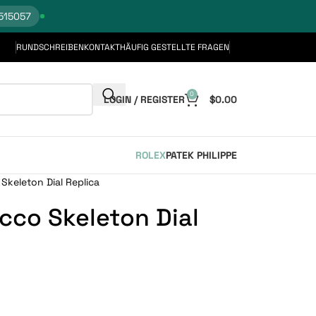
515057
RUNDSCHREIBEN
KONTAKT
HÄUFIG GESTELLTE FRAGEN
0
LOGIN / REGISTER
$
0.00
ROLEX
PATEK PHILIPPE
Skeleton Dial Replica
cco Skeleton Dial