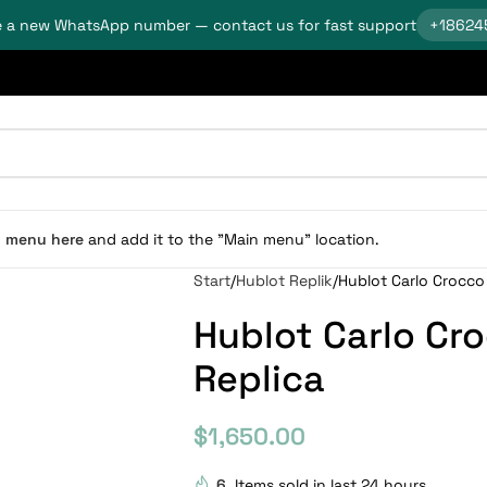
 a new WhatsApp number — contact us for fast support
+18624
n menu here
and add it to the "Main menu" location.
Start
Hublot Replik
Hublot Carlo Crocco 
Hublot Carlo Cro
Replica
$
1,650.00
6
Items sold in last 24 hours