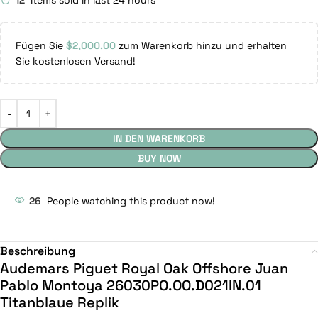
12
Items sold in last 24 hours
Fügen Sie
$
2,000.00
zum Warenkorb hinzu und erhalten
Sie kostenlosen Versand!
IN DEN WARENKORB
BUY NOW
26
People watching this product now!
Beschreibung
Audemars Piguet Royal Oak Offshore Juan
Pablo Montoya 26030PO.OO.D021IN.01
Titanblaue Replik