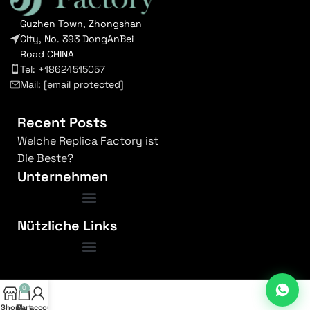
Guzhen Town, Zhongshan
City, No. 393 DongAnBei
Road CHINA
Tel: +18624515057
Mail:
[email protected]
Recent Posts
Welche Replica Factory ist
Die Beste?
Unternehmen
Nützliche Links
Bedingungen und Konditionen
0
Shop
My account
Cart