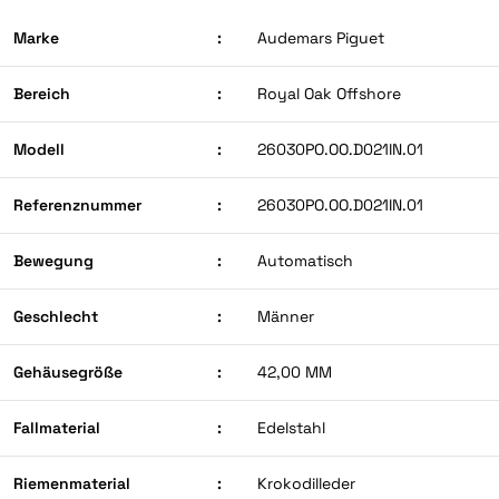
Marke
:
Audemars Piguet
Bereich
:
Royal Oak Offshore
Modell
:
26030PO.OO.D021IN.01
Referenznummer
:
26030PO.OO.D021IN.01
Bewegung
:
Automatisch
Geschlecht
:
Männer
Gehäusegröße
:
42,00 MM
Fallmaterial
:
Edelstahl
Riemenmaterial
:
Krokodilleder