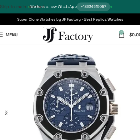
Skip to main content
We have a new WhatsApp
+18624515057
Super Clone Watches by JF Factory - Best Replica Watches
0
MENU
$
0.0