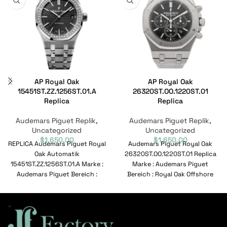
AP Royal Oak
AP Royal Oak
15451ST.ZZ.1256ST.01.A
26320ST.OO.1220ST.01
Replica
Replica
Audemars Piguet Replik
,
Audemars Piguet Replik
,
Uncategorized
Uncategorized
$
1,650.00
$
1,650.00
REPLICA Audemars Piguet Royal
Audemars Piguet Royal Oak
Oak Automatik
26320ST.OO.1220ST.01 Replica
15451ST.ZZ.1256ST.01.A Marke :
Marke : Audemars Piguet
Audemars Piguet Bereich :
Bereich : Royal Oak Offshore
Royal Oak Modell :
Modell : 26320ST.OO.1220ST.01
15451ST.ZZ.1256ST.01.A
Referenznummer :
Referenznummer :