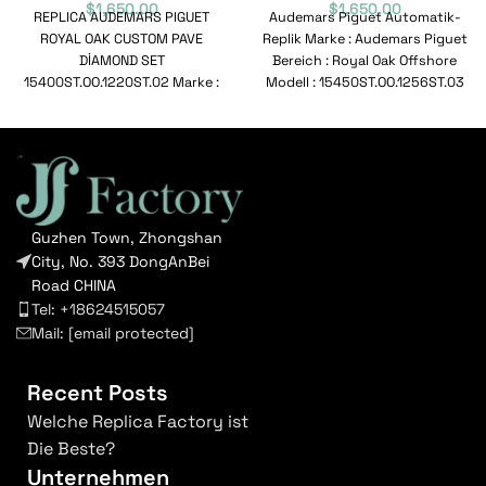
$
1,650.00
$
1,650.00
REPLICA AUDEMARS PIGUET
Audemars Piguet Automatik-
ROYAL OAK CUSTOM PAVE
Replik Marke : Audemars Piguet
DİAMOND SET
Bereich : Royal Oak Offshore
15400ST.OO.1220ST.02 Marke :
Modell : 15450ST.OO.1256ST.03
Audemars Piguet Bereich :
Referenznummer :
Königliche Eiche Modell :
15450ST.OO.1256ST.03
Bewegung :
Guzhen Town, Zhongshan
City, No. 393 DongAnBei
Road CHINA
Tel: +18624515057
Mail:
[email protected]
Recent Posts
Welche Replica Factory ist
Die Beste?
Unternehmen