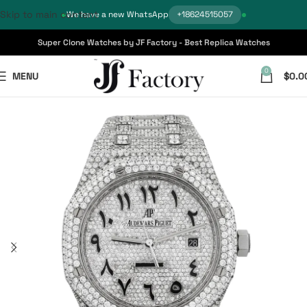
Skip to main content
We have a new WhatsApp
+18624515057
Super Clone Watches by JF Factory - Best Replica Watches
0
MENU
$
0.0