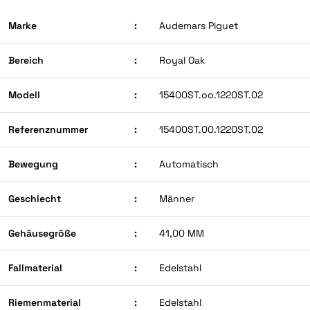
Marke
:
Audemars Piguet
Bereich
:
Royal Oak
Modell
:
15400ST.oo.1220ST.02
Referenznummer
:
15400ST.00.1220ST.02
Bewegung
:
Automatisch
Geschlecht
:
Männer
Gehäusegröße
:
41,00 MM
Fallmaterial
:
Edelstahl
Riemenmaterial
:
Edelstahl