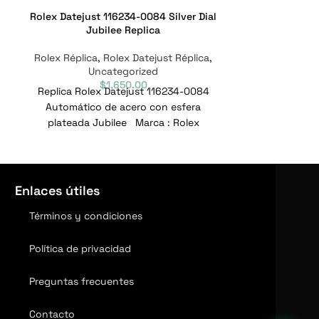
Rolex Datejust 116234-0084 Silver Dial
Rolex Datej
Jubilee Replica
Jub
Rolex Réplica
,
Rolex Datejust Réplica
,
Rolex Réplica
Uncategorized
Un
$
1,650.00
Replica Rolex Datejust 116234-0084
Rolex Datejus
Automático de acero con esfera
Réplica Jubile
plateada Jubilee Marca : Rolex
: Rolex Alca
Alcance : Datejust Modelo :
Enlaces útiles
Términos y condiciones
Política de privacidad
Preguntas frecuentes
Contacto