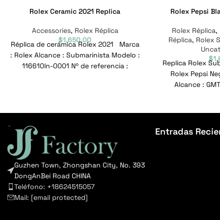
Rolex Ceramic 2021 Replica
Rolex Pepsi Bl
Accessories
,
Rolex Réplica
Rolex Réplica
,
$
1,650.00
Réplica
,
Rolex 
Réplica de cerámica Rolex 2021 Marca
Uncat
: Rolex Alcance : Submarinista Modelo :
$
1
Replica Rolex Su
116610ln-0001 Nº de referencia :
Rolex Pepsi Ne
116610ln-0001
Alcance : GMT
126710BLRO-000
Entradas Recie
Guzhen Town, Zhongshan City, No. 393
DongAnBei Road CHINA
Teléfono: +18624515057
Mail:
[email protected]