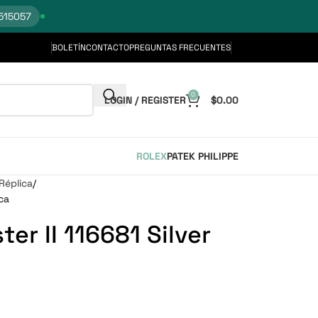
515057
BOLETÍN
CONTACTO
PREGUNTAS FRECUENTES
0
LOGIN / REGISTER
$
0.00
ROLEX
PATEK PHILIPPE
Réplica
ca
er II 116681 Silver