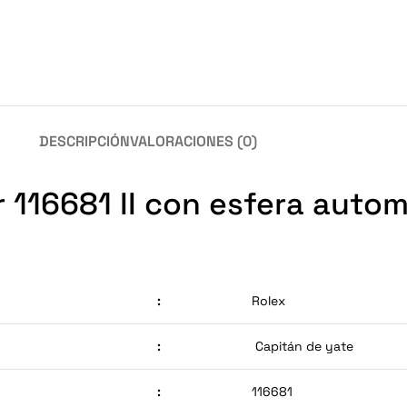
DESCRIPCIÓN
VALORACIONES (0)
 116681 II con esfera auto
:
Rolex
:
Capitán de yate
:
116681