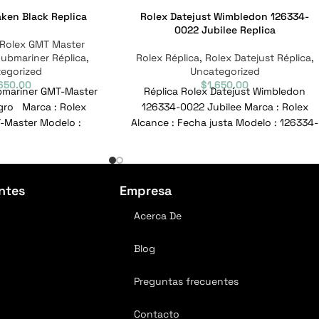
aken Black Replica
Rolex Datejust Wimbledon 126334-
0022 Jubilee Replica
Rolex GMT Master
Submariner Réplica
,
Rolex Réplica
,
Rolex Datejust Réplica
,
egorized
Uncategorized
,650.00
$
1,650.00
bmariner GMT-Master
Réplica Rolex Datejust Wimbledon
gro Marca : Rolex
126334-0022 Jubilee Marca : Rolex
-Master Modelo :
Alcance : Fecha justa Modelo : 126334-
1 Nº de referencia
0022 Nº de referencia :
ntes
Empresa
Acerca De
Blog
Preguntas frecuentes
Contacto