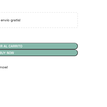
 envío gratis!
IR AL CARRITO
BUY NOW
 now!