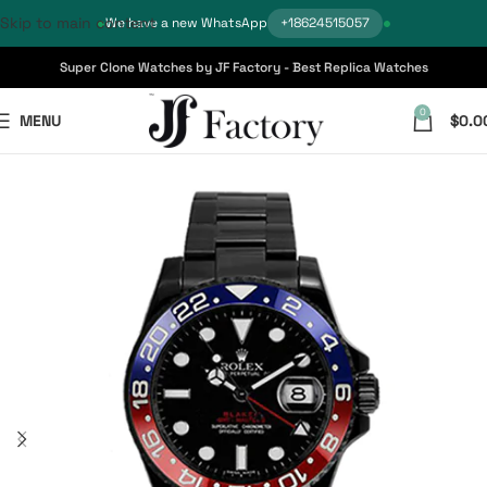
Skip to main content
We have a new WhatsApp
+18624515057
Super Clone Watches by JF Factory - Best Replica Watches
0
MENU
$
0.0