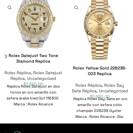
Rolex Datejust Two Tone
Diamond Replica
Rolex Yellow Gold 228238-
Rolex Réplica
,
Rolex Datejust
003 Replica
Réplica
,
Uncategorized
$
1,650.00
Rolex Réplica
,
Rolex Day
Replica Rolex Datejust en dos
Date Réplica
,
Uncategorized
tonos en oro amarillo con
$
1,650.00
esfera árabe Iced Out 116300
Replica Rolex Day-Date en oro
Marca : Rolex Alcance
amarillo con esfera color
champán 228238 Oyster
Marca : Rolex Alcance : Día-
Fecha Modelo