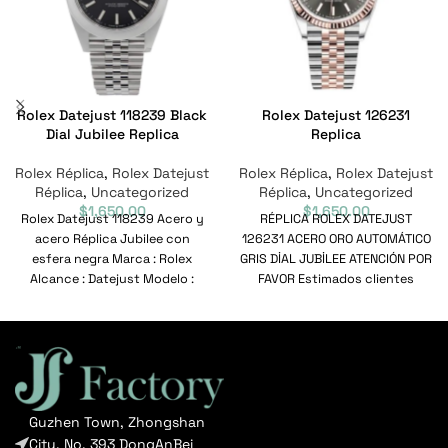
Rolex Datejust 118239 Black
Rolex Datejust 126231
Dial Jubilee Replica
Replica
Rolex Réplica
,
Rolex Datejust
Rolex Réplica
,
Rolex Datejust
Réplica
,
Uncategorized
Réplica
,
Uncategorized
$
1,650.00
$
1,650.00
Rolex Datejust 118239 Acero y
RÉPLICA ROLEX DATEJUST
acero Réplica Jubilee con
126231 ACERO ORO AUTOMÁTICO
esfera negra Marca : Rolex
GRIS DİAL JUBİLEE ATENCIÓN POR
Alcance : Datejust Modelo :
FAVOR Estimados clientes
118239
valiosos para los
relojes Audemars Piguet
Guzhen Town, Zhongshan
City, No. 393 DongAnBei