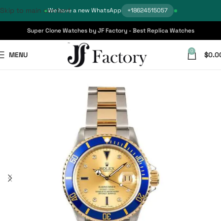
Skip to main content
We have a new WhatsApp
+18624515057
Super Clone Watches by JF Factory - Best Replica Watches
0
MENU
$
0.0