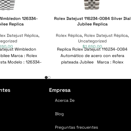
 Wimbledon 126334-
Rolex Datejust 116234-0084 Silver Dial
ilee Replica
Jubilee Replica
lex Datejust Réplica
,
Rolex Réplica
,
Rolex Datejust Réplica
,
egorized
Uncategorized
,650.00
$
1,650.00
Datejust Wimbledon
Replica Rolex Datejust 116234-0084
ilee Marca : Rolex
Automático de acero con esfera
usta Modelo : 126334-
plateada Jubilee Marca : Rolex
e referencia :
Alcance : Datejust Modelo :
ntes
Empresa
Acerca De
Blog
Preguntas frecuentes