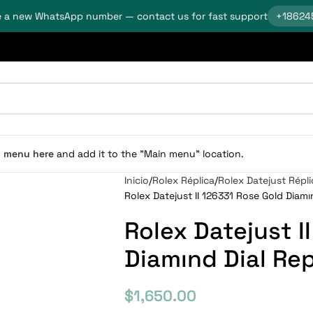
 a new WhatsApp number — contact us for fast support
+18624
n menu here
and add it to the "Main menu" location.
Inicio
Rolex Réplica
Rolex Datejust Répli
Rolex Datejust II 126331 Rose Gold Diamı
Rolex Datejust I
Diamınd Dial Rep
$
1,650.00