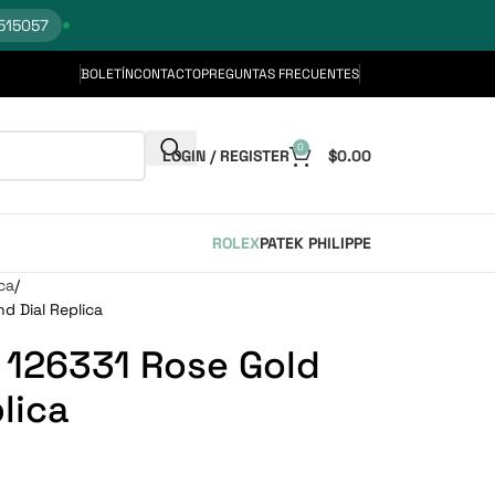
515057
BOLETÍN
CONTACTO
PREGUNTAS FRECUENTES
0
LOGIN / REGISTER
$
0.00
ROLEX
PATEK PHILIPPE
ca
nd Dial Replica
I 126331 Rose Gold
lica