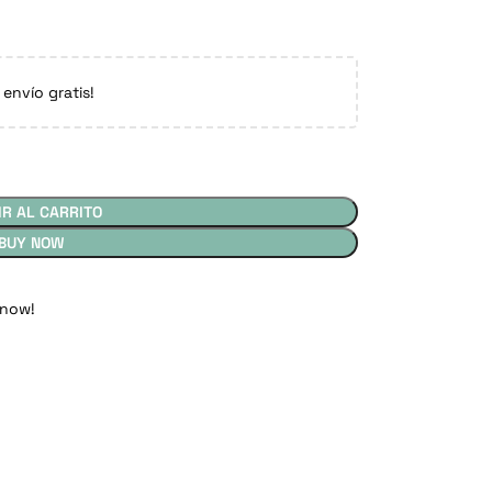
 envío gratis!
IR AL CARRITO
BUY NOW
 now!