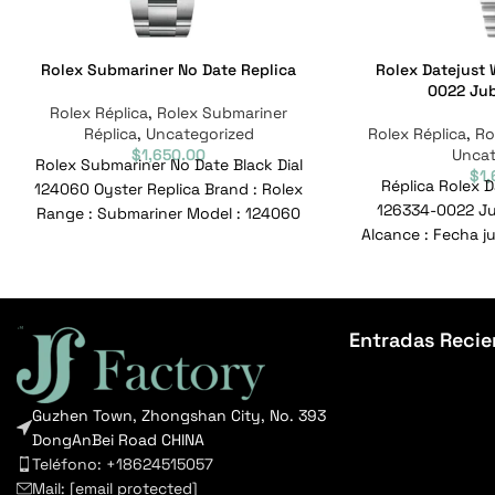
Rolex Submariner No Date Replica
Rolex Datejust
0022 Jub
Rolex Réplica
,
Rolex Submariner
Réplica
,
Uncategorized
Rolex Réplica
,
Ro
$
1,650.00
Uncat
Rolex Submariner No Date Black Dial
$
1
Réplica Rolex 
124060 Oyster Replica Brand : Rolex
126334-0022 Jub
Range : Submariner Model : 124060
Alcance : Fecha j
Reference No
0022 Nº d
Entradas Recie
Guzhen Town, Zhongshan City, No. 393
DongAnBei Road CHINA
Teléfono: +18624515057
Mail:
[email protected]