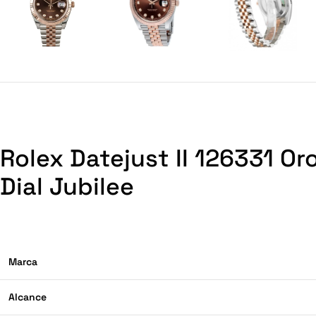
Rolex Datejust II 126331 O
Dial Jubilee
Marca
Alcance