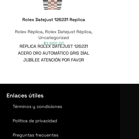
Rolex Datejust 126231 Replica
Rolex Datejus
Jub
Rolex Réplica
,
Rolex Datejust Réplica
,
Uncategorized
Rolex Réplica
$
1,650.00
Un
RÉPLICA ROLEX DATEJUST 126231
Replica Ro
ACERO ORO AUTOMÁTICO GRIS DİAL
Automático en 
JUBİLEE ATENCIÓN POR FAVOR
champán Ju
Estimados clientes valiosos para los
Alcance 
relojes Audemars Piguet
Enlaces útiles
Términos y condiciones
Política de privacidad
Preguntas frecuentes