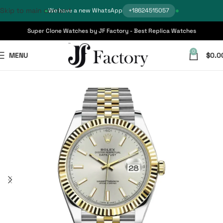
Skip to main content
We have a new WhatsApp
+18624515057
Super Clone Watches by JF Factory - Best Replica Watches
0
MENU
$
0.0