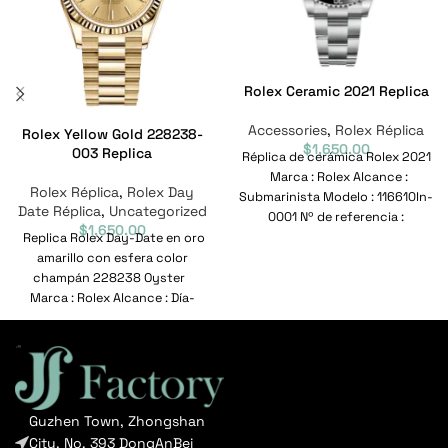
Rolex Ceramic 2021 Replica
Accessories
,
Rolex Réplica
Rolex Yellow Gold 228238-
$
1,650.00
003 Replica
Réplica de cerámica Rolex 2021
Marca : Rolex Alcance :
Rolex Réplica
,
Rolex Day
Submarinista Modelo : 116610ln-
Date Réplica
,
Uncategorized
0001 Nº de referencia :
$
1,650.00
116610ln-0001
Replica Rolex Day-Date en oro
amarillo con esfera color
champán 228238 Oyster
Marca : Rolex Alcance : Día-
Fecha Modelo
Guzhen Town, Zhongshan
City, No. 393 DongAnBei