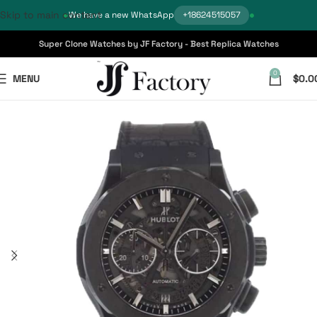
Skip to main content
We have a new WhatsApp
+18624515057
Super Clone Watches by JF Factory - Best Replica Watches
0
MENU
$
0.0