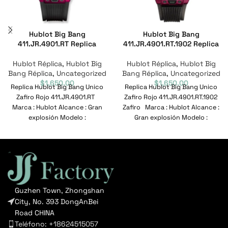
Hublot Big Bang
Hublot Big Bang
411.JR.4901.RT Replica
411.JR.4901.RT.1902 Replica
Hublot Réplica
,
Hublot Big
Hublot Réplica
,
Hublot Big
Bang Réplica
,
Uncategorized
Bang Réplica
,
Uncategorized
$
1,650.00
$
1,650.00
Replica Hublot Big Bang Unico
Replica Hublot Big Bang Unico
Zafiro Rojo 411.JR.4901.RT
Zafiro Rojo 411.JR.4901.RT.1902
Marca : Hublot Alcance : Gran
Zafiro Marca : Hublot Alcance :
explosión Modelo :
Gran explosión Modelo :
411.JR.4901.RT Nº
411.JR.4901.RT.1902
Guzhen Town, Zhongshan
City, No. 393 DongAnBei
Road CHINA
Teléfono: +18624515057