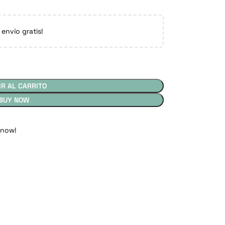
 envío gratis!
IR AL CARRITO
BUY NOW
 now!