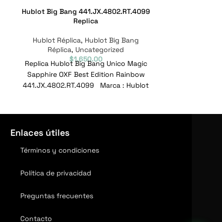
Hublot Big Bang 441.JX.4802.RT.4099
Hublot Big
Replica
Hublot Réplica
,
Hublot Big Bang
Hublot Répl
Réplica
,
Uncategorized
Réplic
$
1,650.00
Replica Hublot Big Bang Unico Magic
Replica Hubl
Sapphire OXF Best Edition Rainbow
Titanio 471.NX
441.JX.4802.RT.4099 Marca : Hublot
Alcance : Gr
Alcance : Gran explosión
471.
Enlaces útiles
Términos y condiciones
Política de privacidad
Preguntas frecuentes
Contacto