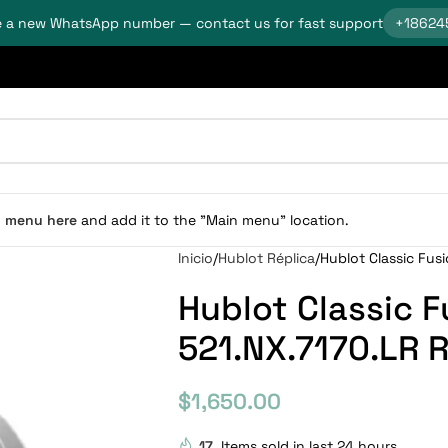
 a new WhatsApp number — contact us for fast support
+18624
n menu here
and add it to the "Main menu" location.
Inicio
Hublot Réplica
Hublot Classic Fus
Hublot Classic F
521.NX.7170.LR 
$
1,650.00
17
Items sold in last 24 hours