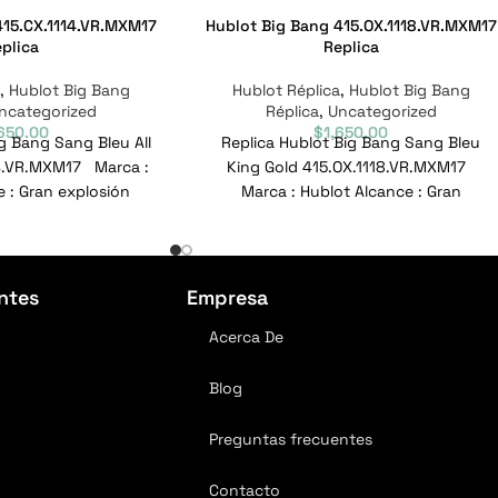
415.CX.1114.VR.MXM17
Hublot Big Bang 415.OX.1118.VR.MXM17
plica
Replica
a
,
Hublot Big Bang
Hublot Réplica
,
Hublot Big Bang
ncategorized
Réplica
,
Uncategorized
,650.00
$
1,650.00
ig Bang Sang Bleu All
Replica Hublot Big Bang Sang Bleu
14.VR.MXM17 Marca :
King Gold 415.OX.1118.VR.MXM17
 : Gran explosión
Marca : Hublot Alcance : Gran
CX.1114.VR.MXM17
explosión Modelo :
415.OX.1118.VR.MXM17
ntes
Empresa
Acerca De
Blog
Preguntas frecuentes
Contacto