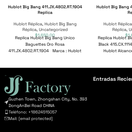
Hublot Big Bang 411.JX.4802.RT.1904
Hublot Big Bang 
Replica
Re
Hublot Réplica
,
Hublot Big Bang
Hublot Réplic
Réplica
,
Uncategorized
Réplica
,
U
$
1,650.00
$
1
Replica Hublot Big Bang Unico
Replica Hublot B
Baguettes Oro Rosa
Black 415.CX.11
411.JX.4802.RT.1904 Marca : Hublot
Hublot Alcance
Alcance : Gran explosión Modelo :
Modelo : 415.
411.JX.4802.RT.1904
Entradas Recie
Guzhen Town, Zhongshan City, No. 393
DongAnBei Road CHINA
Teléfono: +18624515057
Mail:
[email protected]