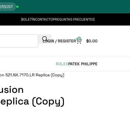
515057
BOLETÍN
CONTACTO
PREGUNTAS FRECUENTES
0
LOGIN / REGISTER
$
0.00
ROLEX
PATEK PHILIPPE
ion 521.NX.7170.LR Replica (Copy)
usion
Replica (Copy)