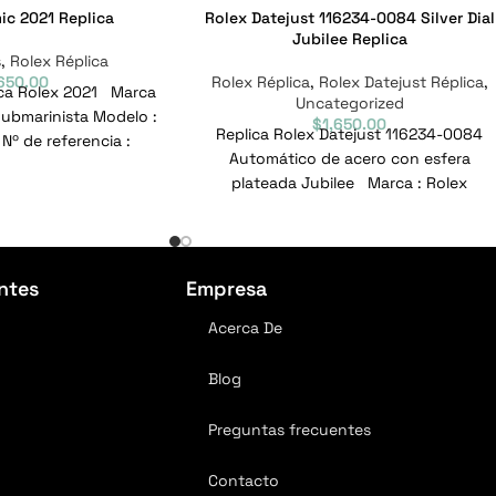
ic 2021 Replica
Rolex Datejust 116234-0084 Silver Dial
Jubilee Replica
s
,
Rolex Réplica
,650.00
Rolex Réplica
,
Rolex Datejust Réplica
,
ica Rolex 2021 Marca
Uncategorized
 Submarinista Modelo :
$
1,650.00
Replica Rolex Datejust 116234-0084
Nº de referencia :
Automático de acero con esfera
0ln-0001
plateada Jubilee Marca : Rolex
Alcance : Datejust Modelo :
ntes
Empresa
Acerca De
Blog
Preguntas frecuentes
Contacto