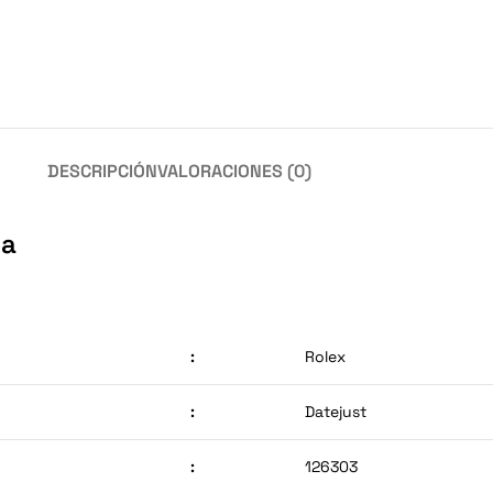
DESCRIPCIÓN
VALORACIONES (0)
da
:
Rolex
:
Datejust
:
126303