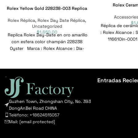
Rolex Ceram
Rolex Yellow Gold 228238-003 Replica
Accessorie
Rolex Réplica
,
Rolex Day Date Réplica
,
$
1
Réplica de cerám
Uncategorized
$
1,650.00
: Rolex Alcance :
Replica Rolex Day-Date en oro amarillo
116610ln-0001 
con esfera color champán 228238
11661
Oyster Marca : Rolex Alcance : Día-
Fecha Modelo
Entradas Recie
Guzhen Town, Zhongshan City, No. 393
DongAnBei Road CHINA
Teléfono: +18624515057
Mail:
[email protected]