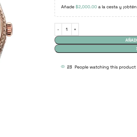
Añade
$
2,000.00
a la cesta y ¡obtén
AÑAD
23
People watching this product