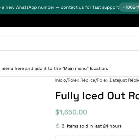
 a new WhatsApp number — contact us for fast support
+18624
n menu here
and add it to the "Main menu" location.
Inicio
Rolex Réplica
Rolex Datejust Répli
Fully Iced Out R
$
1,650.00
3
Items sold in last 24 hours