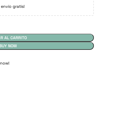
 envío gratis!
IR AL CARRITO
BUY NOW
 now!