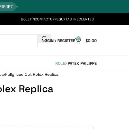
515057
BOLETÍN
CONTACTO
PREGUNTAS FRECUENTES
0
LOGIN / REGISTER
$
0.00
ROLEX
PATEK PHILIPPE
ca
Fully Iced Out Rolex Replica
olex Replica