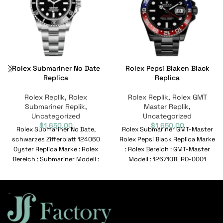
Rolex Submariner No Date
Rolex Pepsi Blaken Black
Replica
Replica
Rolex Replik
,
Rolex
Rolex Replik
,
Rolex GMT
Submariner Replik
,
Master Replik
,
Uncategorized
Uncategorized
$
1,650.00
$
1,650.00
Rolex Submariner No Date,
Rolex Submariner GMT-Master
schwarzes Zifferblatt 124060
Rolex Pepsi Black Replica Marke
Oyster Replica Marke : Rolex
: Rolex Bereich : GMT-Master
Bereich : Submariner Modell :
Modell : 126710BLRO-0001
124060 Referenznummer :
Referenznummer : 126710BLRO-
0001 Bewegung