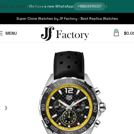
Skip to main content
We have a new WhatsApp
+18624515057
Super Clone Watches by JF Factory - Best Replica Watches
0
MENU
$
0.0