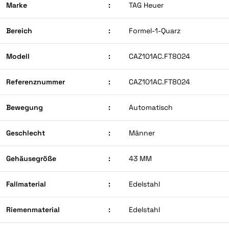
Marke
:
TAG Heuer
Bereich
:
Formel-1-Quarz
Modell
:
CAZ101AC.FT8024
Referenznummer
:
CAZ101AC.FT8024
Bewegung
:
Automatisch
Geschlecht
:
Männer
Gehäusegröße
:
43 MM
Fallmaterial
:
Edelstahl
Riemenmaterial
:
Edelstahl