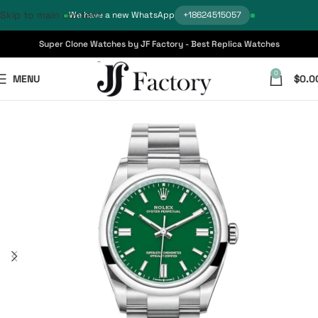
Skip to main content
We have a new WhatsApp
+18624515057
Super Clone Watches by JF Factory - Best Replica Watches
0
MENU
$
0.0