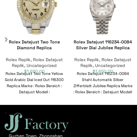
Rolex Datejust Two Tone
Rolex Datejust 116234-0084
Diamond Replica
Silver Dial Jubilee Replica
Rolex Replik
,
Rolex Datejust
Rolex Replik
,
Rolex Datejust
Replik
,
Uncategorized
Replik
,
Uncategorized
$
1,650.00
$
1,650.00
Rolex Datejust Two Tone Yellow
Rolex Datejust 116234-0084
Gold Arabic Dial Iced Out 116300
Stahl Automatik Silber
Replica Marke : Rolex Bereich :
Zifferblatt Jubilee Replica Marke
Datejust Modell :
: Rolex Bereich : Datejust Modell
: 116234-0084 Referenznummer
:
Guzhen Town, Zhongshan