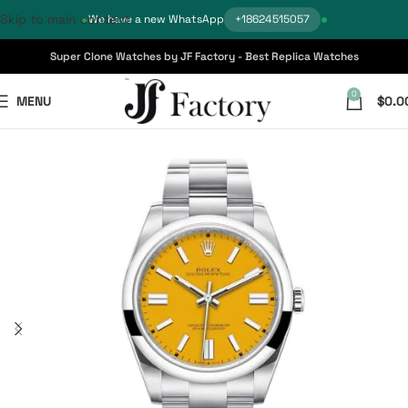
Skip to main content
We have a new WhatsApp
+18624515057
Super Clone Watches by JF Factory - Best Replica Watches
0
MENU
$
0.0