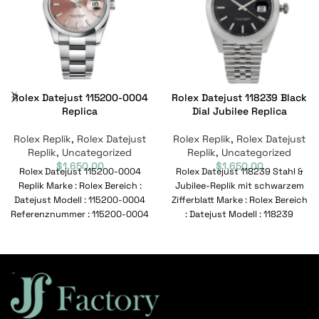
Rolex Datejust 115200-0004
Rolex Datejust 118239 Black
Replica
Dial Jubilee Replica
Rolex Replik
,
Rolex Datejust
Rolex Replik
,
Rolex Datejust
Replik
,
Uncategorized
Replik
,
Uncategorized
$
1,650.00
$
1,650.00
Rolex Datejust 115200-0004
Rolex Datejust 118239 Stahl &
Replik Marke : Rolex Bereich :
Jubilee-Replik mit schwarzem
Datejust Modell : 115200-0004
Zifferblatt Marke : Rolex Bereich
Referenznummer : 115200-0004
: Datejust Modell : 118239
Bewegung : Automatisch
Referenznummer :
Geschlecht