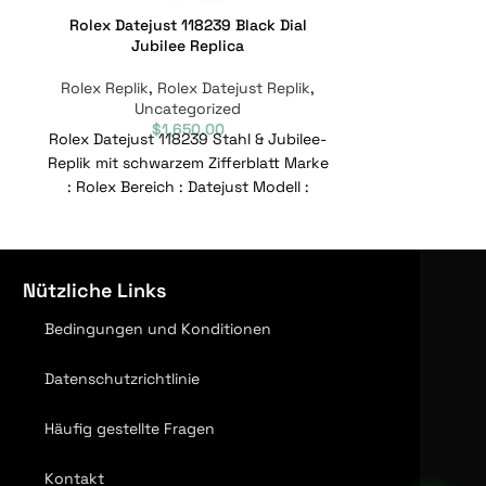
Rolex Datejust 118239 Black Dial
Rolex Dateju
Jubilee Replica
Rolex Replik
,
Rolex Datejust Replik
,
Rolex Replik
Uncategorized
Un
$
1,650.00
Rolex Datejust 118239 Stahl & Jubilee-
REPLICA ROL
Replik mit schwarzem Zifferblatt Marke
STAHL GOLD
: Rolex Bereich : Datejust Modell :
ZIFFERBLATT M
118239 Referenznummer :
Datejust
Refe
Nützliche Links
Bedingungen und Konditionen
Datenschutzrichtlinie
Häufig gestellte Fragen
Kontakt