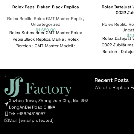
Rolex Pepsi Blaken Black Replica
Rolex Datejust
0022 Jub
Rolex Replik
,
Rolex GMT Master Replik
,
Uncategorized
Rolex Replik
,
Ro
$
1,650.00
Uncat
Rolex Submariner GMT-Master Rolex
$
1
Rolex Datejust
Pepsi Black Replica Marke : Rolex
0022 Jubiläumsr
Bereich : GMT-Master Modell :
Bereich : Datej
126710BLRO-0001 Referenznummer :
0022 Referenznu
126710BLRO-0001 Bewegung
Bewegung 
Recent Posts
Welche Replica F
Guzhen Town, Zhongshan City, No. 393
DongAnBei Road CHINA
Tel: +18624515057
Mail:
[email protected]