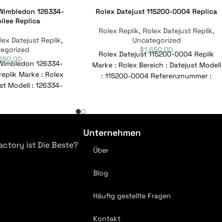
 Wimbledon 126334-
Rolex Datejust 115200-0004 Replica
ilee Replica
Rolex Replik
,
Rolex Datejust Replik
,
lex Datejust Replik
,
Uncategorized
egorized
$
1,650.00
Rolex Datejust 115200-0004 Replik
,650.00
 Wimbledon 126334-
Marke : Rolex Bereich : Datejust Modell
eplik Marke : Rolex
: 115200-0004 Referenznummer :
ust Modell : 126334-
115200-0004 Bewegung : Automatisch
mmer : 126334-0022
Geschlecht
: Automatisch
Unternehmen
actory ist Die Beste?
Über
Blog
Häufig gestellte Fragen
Kontakt