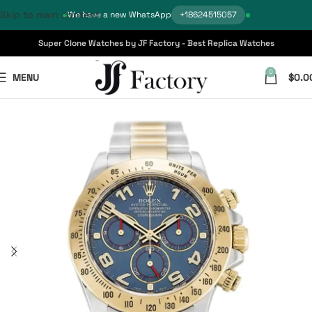
Skip to main content
We have a new WhatsApp
+18624515057
Super Clone Watches by JF Factory - Best Replica Watches
0
MENU
$
0.0