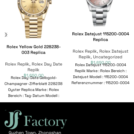
Rolex Datejust 115200-0004
Replica
Rolex Yellow Gold 228238-
Rolex Replik
,
Rolex Datejust
003 Replica
Replik
,
Uncategorized
$
1,650.00
Rolex Replik
,
Rolex Day Date
Rolex Datejust 115200-0004
Replik
Replik Marke : Rolex Bereich :
$
1,650.00
Datejust Modell : 115200-0004
Rolex Day-Date Gelbgold-
Referenznummer : 115200-0004
Champagner-Zifferblatt 228238
Bewegung : Automatisch
Oyster Replica Marke : Rolex
Geschlecht
Bereich : Tag-Datum Modell :
228238-003 Referenznummer :
228238-003 Bewegung :
Guzhen Town, Zhongshan