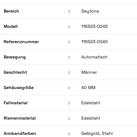
Bereich
:
Daytona
Modell
:
116523-0045
Referenznummer
:
116523-0045
Bewegung
:
Automatisch
Geschlecht
:
Männer
Gehäusegröße
:
40 MM
Fallmaterial
:
Edelstahl
Riemenmaterial
:
Edelstahl
Armbandfarben
:
Gelbgold, Stahl