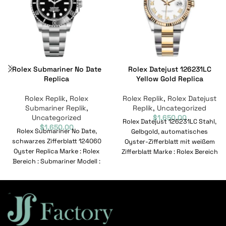
Rolex Submariner No Date
Rolex Datejust 126231LC
Replica
Yellow Gold Replica
Rolex Replik
,
Rolex
Rolex Replik
,
Rolex Datejust
Submariner Replik
,
Replik
,
Uncategorized
Uncategorized
$
1,650.00
Rolex Datejust 126231LC Stahl,
$
1,650.00
Rolex Submariner No Date,
Gelbgold, automatisches
schwarzes Zifferblatt 124060
Oyster-Zifferblatt mit weißem
Oyster Replica Marke : Rolex
Zifferblatt Marke : Rolex Bereich
Bereich : Submariner Modell :
: Datejust Modell : 126231LC
124060 Referenznummer :
Referenznummer