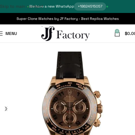
Skip to main content
We have a new WhatsApp
+18624515057
Super Clone Watches by JF Factory - Best Replica Watches
0
MENU
$
0.0