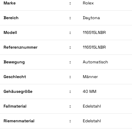
Marke
:
Rolex
Bereich
:
Daytona
Modell
:
116515LNBR
Referenznummer
:
116515LNBR
Bewegung
:
Automatisch
Geschlecht
:
Männer
Gehäusegröße
:
40 MM
Fallmaterial
:
Edelstahl
Riemenmaterial
:
Edelstahl