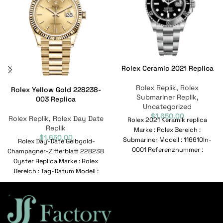
Rolex Ceramic 2021 Replica
Rolex Replik
,
Rolex
Rolex Yellow Gold 228238-
Submariner Replik
,
003 Replica
Uncategorized
$
1,650.00
Rolex Replik
,
Rolex Day Date
Rolex 2021 Keramik replica
Replik
Marke : Rolex Bereich :
$
1,650.00
Submariner Modell : 116610ln-
Rolex Day-Date Gelbgold-
0001 Referenznummer :
Champagner-Zifferblatt 228238
116610ln-0001 Bewegung :
Oyster Replica Marke : Rolex
Automatisch Geschlecht
Bereich : Tag-Datum Modell :
228238-003 Referenznummer :
228238-003 Bewegung :