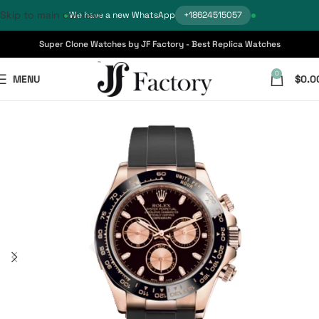
Skip to main content
We have a new WhatsApp
+18624515057
Super Clone Watches by JF Factory - Best Replica Watches
0
MENU
$
0.0