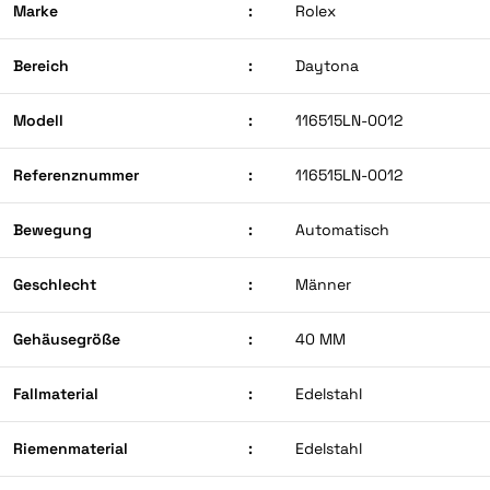
Marke
:
Rolex
Bereich
:
Daytona
Modell
:
116515LN-0012
Referenznummer
:
116515LN-0012
Bewegung
:
Automatisch
Geschlecht
:
Männer
Gehäusegröße
:
40 MM
Fallmaterial
:
Edelstahl
Riemenmaterial
:
Edelstahl