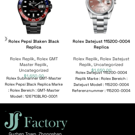
Rolex Pepsi Blaken Black
Rolex Datejust 115200-0004
Replica
Replica
Rolex Replik
,
Rolex GMT
Rolex Replik
,
Rolex Datejust
Master Replik
,
Replik
,
Uncategorized
Uncategorized
$
1,650.00
Rolex Datejust 115200-0004
$
1,650.00
Rolex Submariner GMT-Master
Replik Marke : Rolex Bereich :
Rolex Pepsi Black Replica Marke
Datejust Modell : 115200-0004
: Rolex Bereich : GMT-Master
Referenznummer : 115200-0004
Modell : 126710BLRO-0001
Bewegung : Automatisch
Referenznummer : 126710BLRO-
Geschlecht
0001 Bewegung
Guzhen Town, Zhongshan