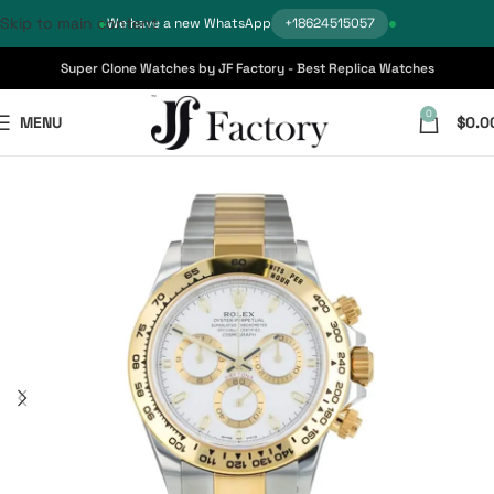
Skip to main content
We have a new WhatsApp
+18624515057
Super Clone Watches by JF Factory - Best Replica Watches
0
MENU
$
0.0