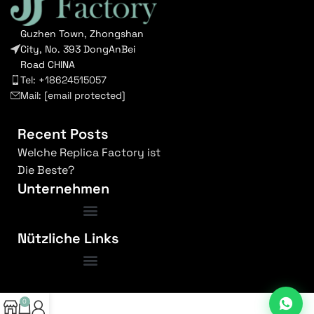
Guzhen Town, Zhongshan
City, No. 393 DongAnBei
Road CHINA
Tel: +18624515057
Mail:
[email protected]
Recent Posts
Welche Replica Factory ist
Die Beste?
Unternehmen
Nützliche Links
Bedingungen und Konditionen
0