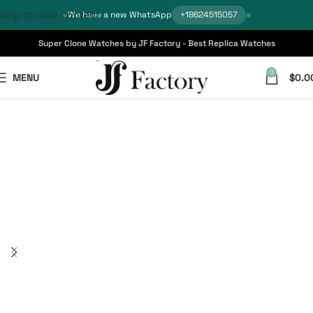
Skip to main content
We have a new WhatsApp
+18624515057
Super Clone Watches by JF Factory - Best Replica Watches
0
MENU
$
0.0