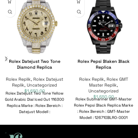
Rolex Datejust Two Tone
Rolex Pepsi Blaken Black
Diamond Replica
Replica
Rolex Replik
,
Rolex Datejust
Rolex Replik
,
Rolex GMT
Replik
,
Uncategorized
Master Replik
,
$
1,650.00
Uncategorized
Rolex Datejust Two Tone Yellow
$
1,650.00
Rolex Submariner GMT-Master
Gold Arabic Dial Iced Out 116300
Rolex Pepsi Black Replica Marke
Replica Marke : Rolex Bereich :
: Rolex Bereich : GMT-Master
Datejust Modell :
Modell : 126710BLRO-0001
Referenznummer : 126710BLRO-
0001 Bewegung