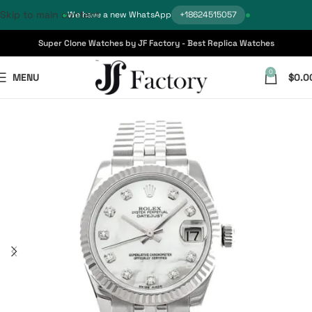
Skip to main content
We have a new WhatsApp
+18624515057
Super Clone Watches by JF Factory - Best Replica Watches
0
MENU
$
0.0