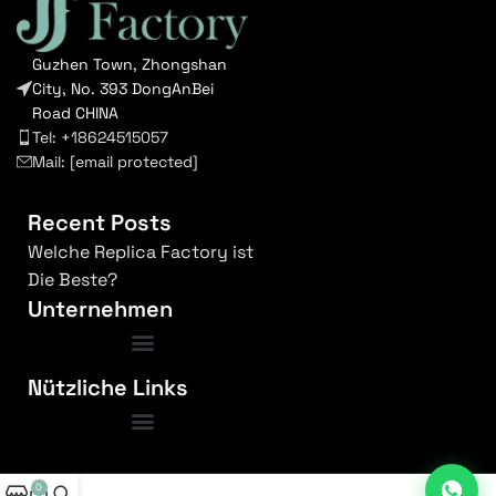
Guzhen Town, Zhongshan
City, No. 393 DongAnBei
Road CHINA
Tel: +18624515057
Mail:
[email protected]
Recent Posts
Welche Replica Factory ist
Die Beste?
Unternehmen
Nützliche Links
Bedingungen und Konditionen
0