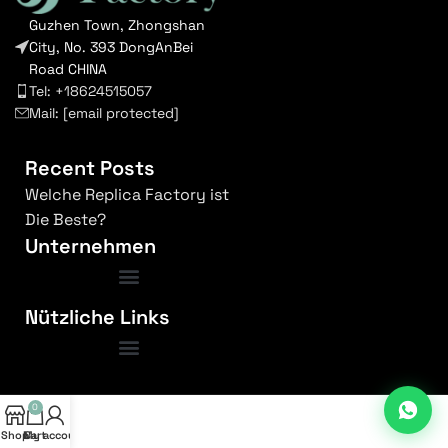
Guzhen Town, Zhongshan
City, No. 393 DongAnBei
Road CHINA
Tel: +18624515057
Mail:
[email protected]
Recent Posts
Welche Replica Factory ist
Die Beste?
Unternehmen
Nützliche Links
Bedingungen und Konditionen
0
Shop
My account
Cart