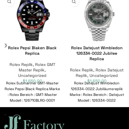
Rolex Pepsi Blaken Black
Rolex Datejust Wimbledon
Replica
126334-0022 Jubilee
Replica
Rolex Replik
,
Rolex GMT
Master Replik
,
Rolex Replik
,
Rolex Datejust
Uncategorized
Replik
,
Uncategorized
$
1,650.00
$
1,650.00
Rolex Submariner GMT-Master
Rolex Datejust Wimbledon
Rolex Pepsi Black Replica Marke
126334-0022 Jubiläumsreplik
: Rolex Bereich : GMT-Master
Marke : Rolex Bereich : Datejust
Modell : 126710BLRO-0001
Modell : 126334-0022
Referenznummer : 126710BLRO-
Referenznummer : 126334-
0001 Bewegung
0022 Bewegung : Automatisch