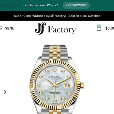
Skip to main content
We have a new WhatsApp
+18624515057
Super Clone Watches by JF Factory - Best Replica Watches
0
MENU
$
0.0