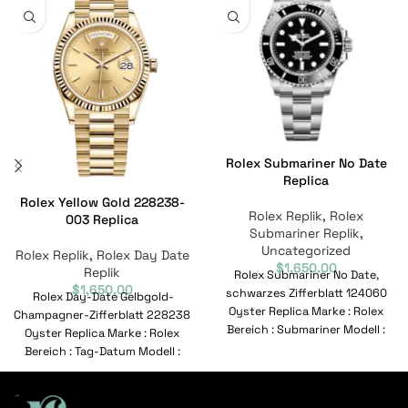
Rolex Submariner No Date
Replica
Rolex Yellow Gold 228238-
Rolex Replik
,
Rolex
003 Replica
Submariner Replik
,
Uncategorized
Rolex Replik
,
Rolex Day Date
$
1,650.00
Replik
Rolex Submariner No Date,
$
1,650.00
schwarzes Zifferblatt 124060
Rolex Day-Date Gelbgold-
Oyster Replica Marke : Rolex
Champagner-Zifferblatt 228238
Bereich : Submariner Modell :
Oyster Replica Marke : Rolex
124060 Referenznummer :
Bereich : Tag-Datum Modell :
228238-003 Referenznummer :
228238-003 Bewegung :