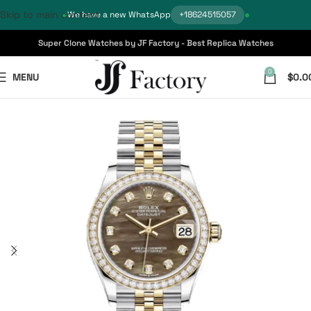
Skip to main content
We have a new WhatsApp
+18624515057
Super Clone Watches by JF Factory - Best Replica Watches
0
MENU
$
0.0