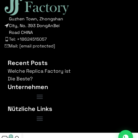
Guzhen Town, Zhongshan
City, No. 393 DongAnBei
Road CHINA
Tel: +18624515057
Mail:
[email protected]
Recent Posts
Welche Replica Factory ist
Die Beste?
Unternehmen
Nützliche Links
Bedingungen und Konditionen
0