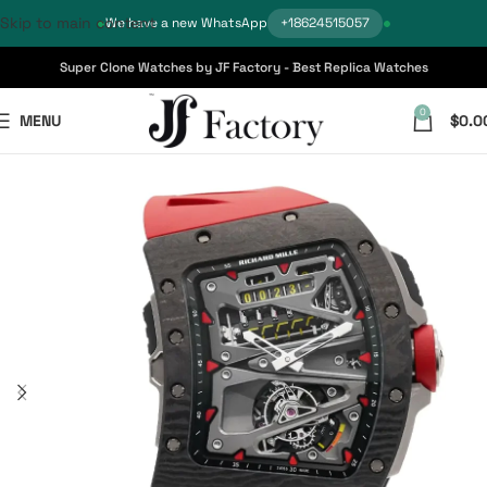
Skip to main content
We have a new WhatsApp
+18624515057
Super Clone Watches by JF Factory - Best Replica Watches
0
MENU
$
0.0