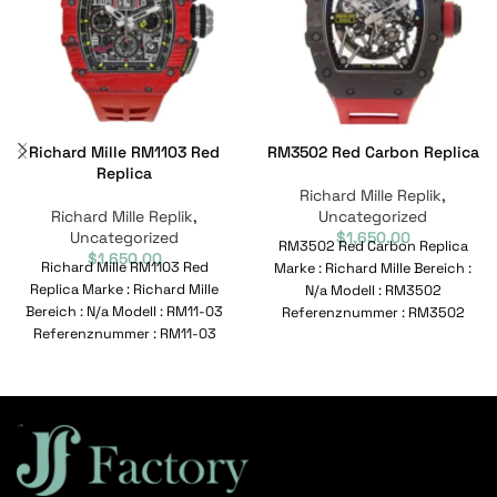
Richard Mille RM1103 Red
RM3502 Red Carbon Replica
Replica
Richard Mille Replik
,
Richard Mille Replik
,
Uncategorized
Uncategorized
$
1,650.00
RM3502 Red Carbon Replica
$
1,650.00
Richard Mille RM1103 Red
Marke : Richard Mille Bereich :
Replica Marke : Richard Mille
N/a Modell : RM3502
Bereich : N/a Modell : RM11-03
Referenznummer : RM3502
Referenznummer : RM11-03
Bewegung : Automatisch
Bewegung :