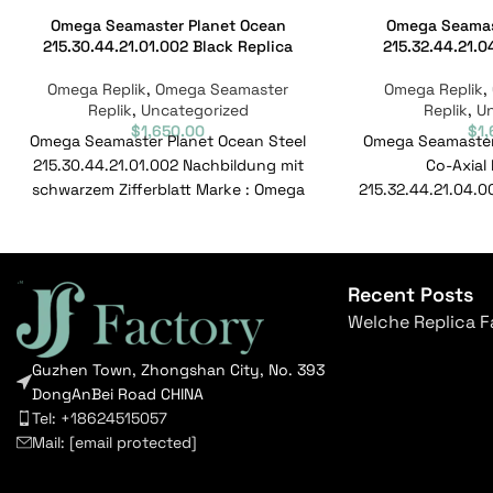
Omega Seamaster Planet Ocean
Omega Seamas
215.30.44.21.01.002 Black Replica
215.32.44.21.0
Omega Replik
,
Omega Seamaster
Omega Replik
,
Replik
,
Uncategorized
Replik
,
U
$
1,650.00
$
1
Omega Seamaster Planet Ocean Steel
Omega Seamaster
215.30.44.21.01.002 Nachbildung mit
Co-Axial
schwarzem Zifferblatt Marke : Omega
215.32.44.21.04.0
Bereich : Seamaster Modell :
Zifferblatt Mar
215.30.44.21.01.002 Referenznummer
Seamas
Recent Posts
Welche Replica F
Guzhen Town, Zhongshan City, No. 393
DongAnBei Road CHINA
Tel: +18624515057
Mail:
[email protected]