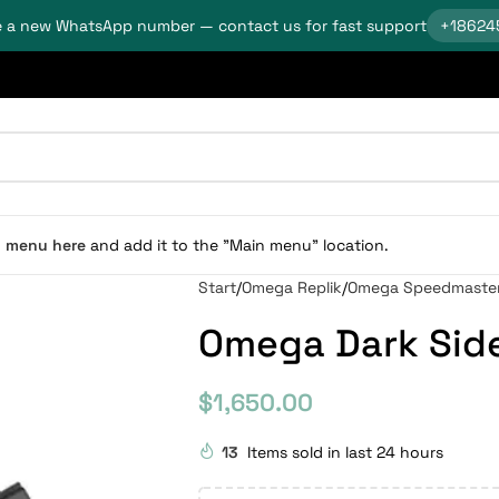
 a new WhatsApp number — contact us for fast support
+18624
n menu here
and add it to the "Main menu" location.
Start
Omega Replik
Omega Speedmaster
Omega Dark Sid
$
1,650.00
13
Items sold in last 24 hours