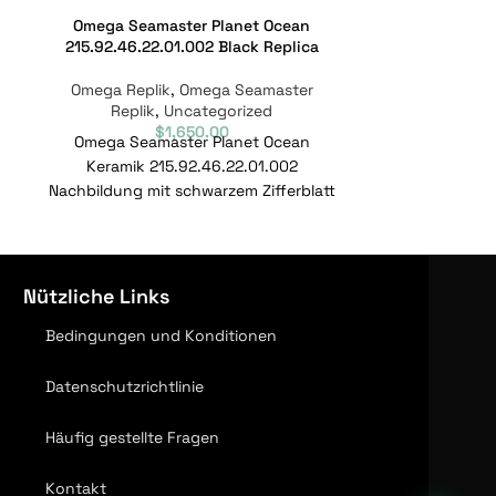
Omega Seamaster Planet Ocean
Omega Sea
215.92.46.22.01.002 Black Replica
215.92.46.22
Omega Replik
,
Omega Seamaster
Omega Repl
Replik
,
Uncategorized
Replik
$
1,650.00
Omega Seamaster Planet Ocean
Omega Sea
Keramik 215.92.46.22.01.002
Keramik 2
Nachbildung mit schwarzem Zifferblatt
Nachbildung mi
Marke : Omega Bereich : Seamaster
Marke : Omeg
Modell : 215.92.46.22.01.002
Modell : 
Referenznummer
Ref
Nützliche Links
Bedingungen und Konditionen
Datenschutzrichtlinie
Häufig gestellte Fragen
Kontakt