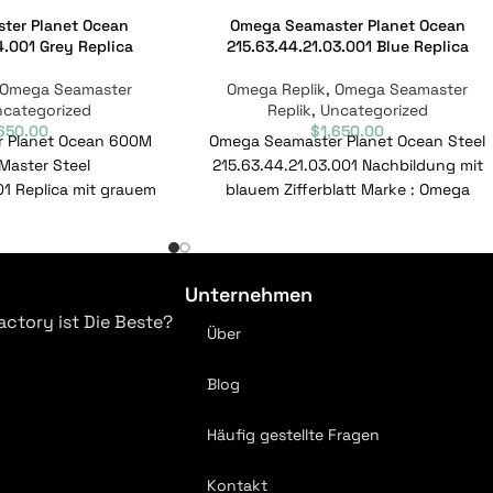
ter Planet Ocean
Omega Seamaster Planet Ocean
4.001 Grey Replica
215.63.44.21.03.001 Blue Replica
Omega Seamaster
Omega Replik
,
Omega Seamaster
ncategorized
Replik
,
Uncategorized
,650.00
$
1,650.00
 Planet Ocean 600M
Omega Seamaster Planet Ocean Steel
 Master Steel
215.63.44.21.03.001 Nachbildung mit
01 Replica mit grauem
blauem Zifferblatt Marke : Omega
ke : Omega Bereich :
Bereich : Seamaster Modell :
ter Modell
215.63.44.21.03.001 Referenznummer
Unternehmen
actory ist Die Beste?
Über
Blog
Häufig gestellte Fragen
Kontakt