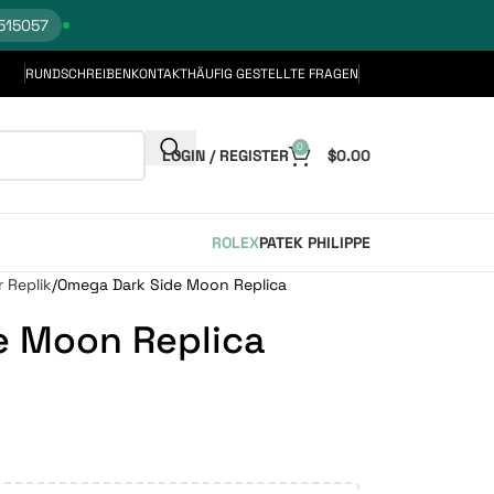
515057
RUNDSCHREIBEN
KONTAKT
HÄUFIG GESTELLTE FRAGEN
0
LOGIN / REGISTER
$
0.00
ROLEX
PATEK PHILIPPE
 Replik
Omega Dark Side Moon Replica
e Moon Replica