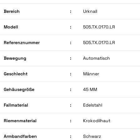
Bereich
:
Urknall
Modell
:
505.TX.0170.LR
Referenznummer
:
505.TX.0170.LR
Bewegung
:
Automatisch
Geschlecht
:
Männer
Gehäusegröße
:
45 MM
Fallmaterial
:
Edelstahl
Riemenmaterial
:
Krokodilhaut
Armbandfarben
:
Schwarz