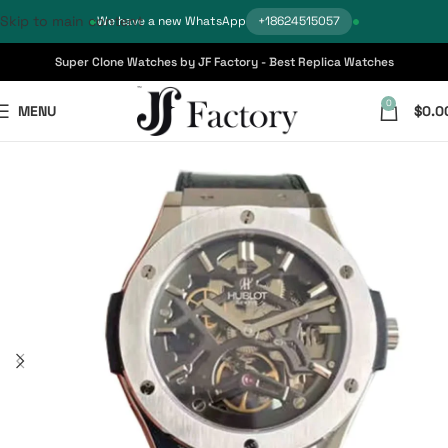
Skip to main content
We have a new WhatsApp
+18624515057
Super Clone Watches by JF Factory - Best Replica Watches
0
MENU
$
0.0