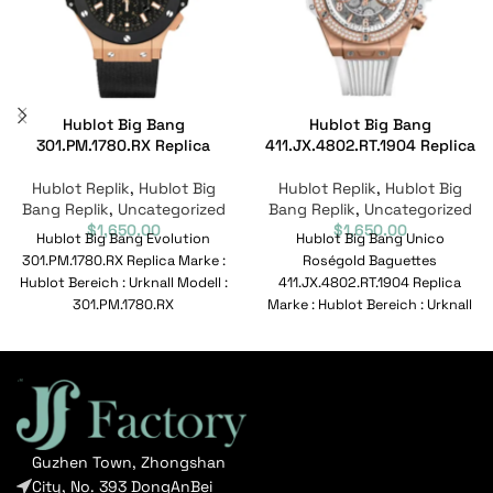
Hublot Big Bang
Hublot Big Bang
301.PM.1780.RX Replica
411.JX.4802.RT.1904 Replica
Hublot Replik
,
Hublot Big
Hublot Replik
,
Hublot Big
Bang Replik
,
Uncategorized
Bang Replik
,
Uncategorized
$
1,650.00
$
1,650.00
Hublot Big Bang Evolution
Hublot Big Bang Unico
301.PM.1780.RX Replica Marke :
Roségold Baguettes
Hublot Bereich : Urknall Modell :
411.JX.4802.RT.1904 Replica
301.PM.1780.RX
Marke : Hublot Bereich : Urknall
Referenznummer :
Modell : 411.JX.4802.RT.1904
301.PM.1780.RX Bewegung :
Referenznummer :
411.JX.4802.RT.1904
Guzhen Town, Zhongshan
City, No. 393 DongAnBei