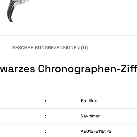
BESCHREIBUNG
REZENSIONEN (0)
hwarzes Chronographen-Ziff
:
Breitling
:
Navitimer
:
AB0127211B1P2