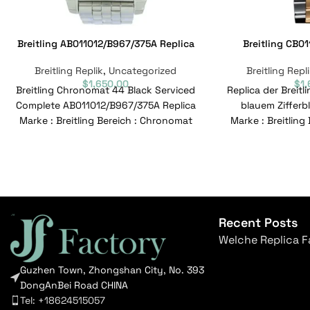
Breitling AB011012/B967/375A Replica
Breitling CB01
Breitling Replik
,
Uncategorized
Breitling Repl
$
1,650.00
$
1
Breitling Chronomat 44 Black Serviced
Replica der Breit
Complete AB011012/B967/375A Replica
blauem Zifferb
Marke : Breitling Bereich : Chronomat
Marke : Breitlin
Modell : AB011012/B967/375A
Modell : 
Referenznummer :
Refere
AB011012/B967/375A
Recent Posts
Welche Replica F
Guzhen Town, Zhongshan City, No. 393
DongAnBei Road CHINA
Tel: +18624515057