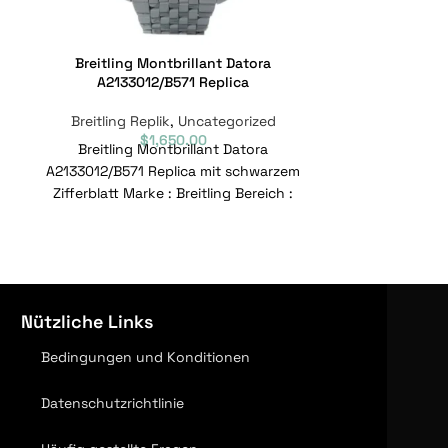
Breitling Montbrillant Datora
Breitling Navi
A2133012/B571 Replica
4
Breitling Replik
,
Uncategorized
Breitling R
$
1,650.00
Breitling Montbrillant Datora
Breitling Navit
A2133012/B571 Replica mit schwarzem
Edition 
Zifferblatt Marke : Breitling Bereich :
Ungetragene R
Montbrillant Modell : A2133012/B571
Bereich : Navi
Referenznummer : A2133012/B571
C920-447
Nützliche Links
Bedingungen und Konditionen
Datenschutzrichtlinie