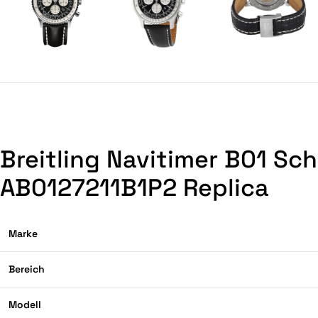
Breitling Navitimer B01 Sc
AB0127211B1P2 Replica
Marke
Bereich
Modell