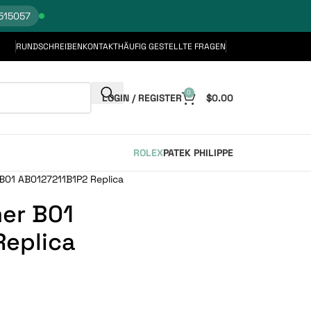
515057
RUNDSCHREIBEN
KONTAKT
HÄUFIG GESTELLTE FRAGEN
0
LOGIN / REGISTER
$
0.00
ROLEX
PATEK PHILIPPE
r B01 AB0127211B1P2 Replica
mer B01
Replica