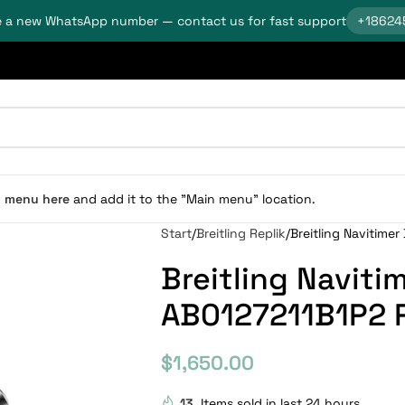
 a new WhatsApp number — contact us for fast support
+18624
n menu here
and add it to the "Main menu" location.
Start
Breitling Replik
Breitling Navitime
Breitling Naviti
AB0127211B1P2 
$
1,650.00
13
Items sold in last 24 hours