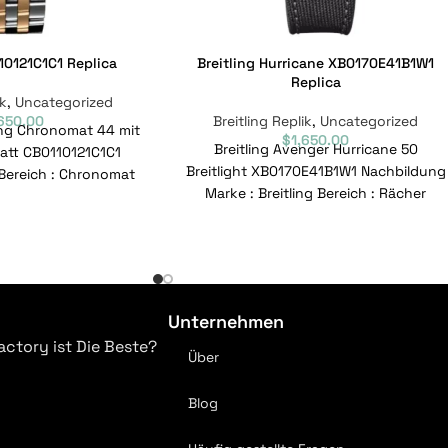
10121C1C1 Replica
Breitling Hurricane XB0170E41B1W1
Replica
ik
,
Uncategorized
,650.00
Breitling Replik
,
Uncategorized
ling Chronomat 44 mit
$
1,650.00
Breitling Avenger Hurricane 50
latt CB0110121C1C1
Breitlight XB0170E41B1W1 Nachbildung
g Bereich : Chronomat
Marke : Breitling Bereich : Rächer
CB0110121C1C1
Modell : XB0170E41B1W1
nznummer :
Referenznummer : XB0170E41B1W1
Bewegung
Unternehmen
actory ist Die Beste?
Über
Blog