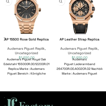
AP 15500 Rose Gold Replica
AP Leather Strap Replica
Audemars Piguet Replik
,
Audemars Piguet Replik
,
Uncategorized
Uncategorized
$
1,650.00
$
1,650.00
Audemars Piguet Royal Oak
Audemars
Edelstahl 15500OR.OO.1220OR.01
Piguet Lederarmband
Replica Marke : Audemars
26470OR.OO.A002CR.02 Nachbild
Piguet Bereich : Königliche
Marke : Audemars Piguet
Eiche Modell :
Bereich : Royal Oak Offshore
15500OR.OO.1220OR.01
Modell : 26470OR.OO.A002CR.02
Referenznummer :
Referenznummer :
26470OR.OO.A002CR.02
Bewegung :