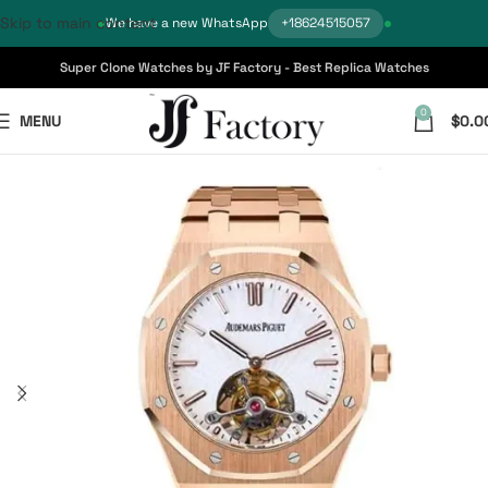
Skip to main content
We have a new WhatsApp
+18624515057
Super Clone Watches by JF Factory - Best Replica Watches
0
MENU
$
0.0