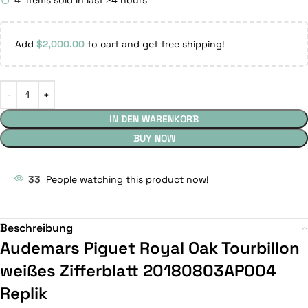
4
Items sold in last 24 hours
Add
$
2,000.00
to cart and get free shipping!
IN DEN WARENKORB
BUY NOW
33
People watching this product now!
Beschreibung
Audemars Piguet Royal Oak Tourbillon
weißes Zifferblatt 20180803AP004
Replik