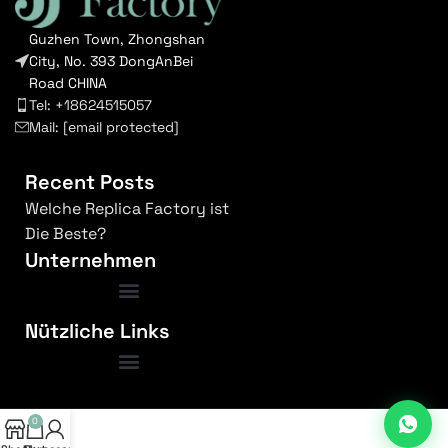
Guzhen Town, Zhongshan
City, No. 393 DongAnBei
Road CHINA
Tel: +18624515057
Mail:
[email protected]
Recent Posts
Welche Replica Factory ist
Die Beste?
Unternehmen
Nützliche Links
Bedingungen und Konditionen
0