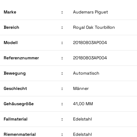
Marke
:
Audemars Piguet
Bereich
:
Royal Oak Tourbillon
Modell
:
20180803AP004
Referenznummer
:
20180803AP004
Bewegung
:
Automatisch
Geschlecht
:
Männer
Gehäusegröße
:
41,00 MM
Fallmaterial
:
Edelstahl
Riemenmaterial
:
Edelstahl