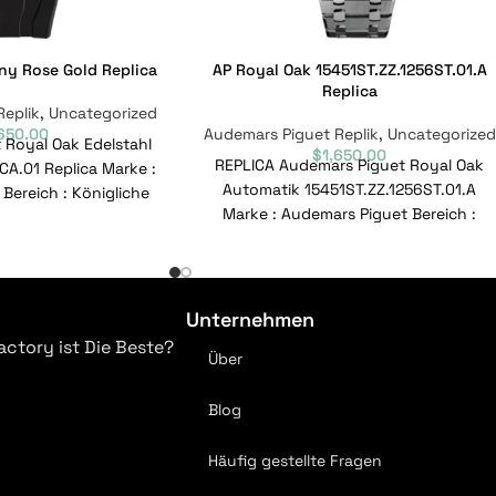
ny Rose Gold Replica
AP Royal Oak 15451ST.ZZ.1256ST.01.A
Replica
Replik
,
Uncategorized
,650.00
Audemars Piguet Replik
,
Uncategorized
Royal Oak Edelstahl
$
1,650.00
REPLICA Audemars Piguet Royal Oak
A.01 Replica Marke :
Automatik 15451ST.ZZ.1256ST.01.A
Bereich : Königliche
Marke : Audemars Piguet Bereich :
6416RO.OO.A002CA.01
Royal Oak Modell :
nznummer :
15451ST.ZZ.1256ST.01.A
Referenznummer :
Unternehmen
actory ist Die Beste?
Über
Blog
Häufig gestellte Fragen