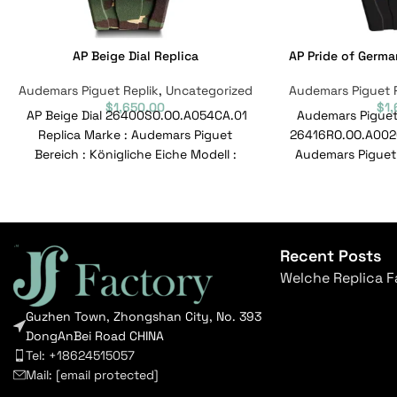
AP Beige Dial Replica
AP Pride of Germa
Audemars Piguet Replik
,
Uncategorized
Audemars Piguet 
$
1,650.00
$
1
AP Beige Dial 26400SO.OO.A054CA.01
Audemars Piguet 
Replica Marke : Audemars Piguet
26416RO.OO.A002C
Bereich : Königliche Eiche Modell :
Audemars Piguet 
26400SO.OO.A054CA.01
Eiche Modell : 2
Referenznummer :
Refere
26400SO.OO.A054CA.01 Bewegung
Recent Posts
Welche Replica F
Guzhen Town, Zhongshan City, No. 393
DongAnBei Road CHINA
Tel: +18624515057
Mail:
[email protected]