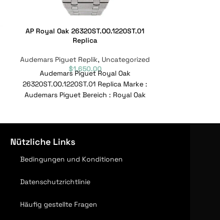
AP Royal Oak 26320ST.OO.1220ST.01
AP Royal Oa
Replica
Audemars Piguet Replik
,
Uncategorized
Audemars Pigue
$
1,650.00
Audemars Piguet Royal Oak
REPLICA AUDE
26320ST.OO.1220ST.01 Replica Marke :
SELFWINDING 
Audemars Piguet Bereich : Royal Oak
ICED OUT REP
Offshore Modell :
Piguet B
26320ST.OO.1220ST.01
Referenznummer :
Nützliche Links
Bedingungen und Konditionen
Datenschutzrichtlinie
Häufig gestellte Fragen