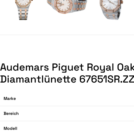
Audemars Piguet Royal Oak
Diamantlünette 67651SR.ZZ
Marke
Bereich
Modell