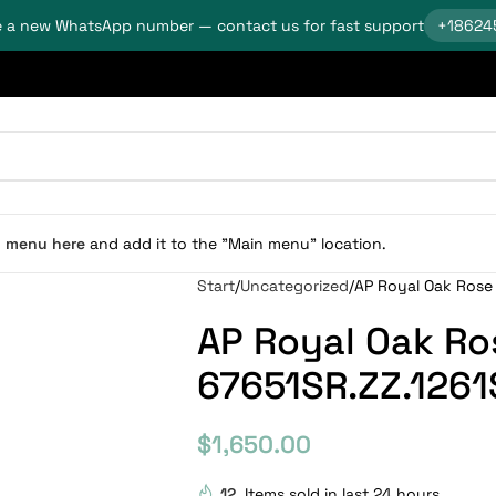
 a new WhatsApp number — contact us for fast support
+18624
n menu here
and add it to the "Main menu" location.
Start
Uncategorized
AP Royal Oak Rose
AP Royal Oak Ro
67651SR.ZZ.1261
$
1,650.00
12
Items sold in last 24 hours