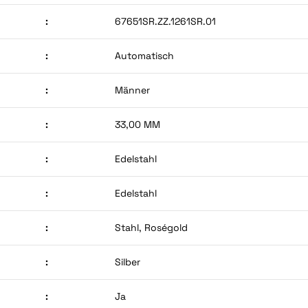
:
67651SR.ZZ.1261SR.01
:
Automatisch
:
Männer
:
33,00 MM
:
Edelstahl
:
Edelstahl
:
Stahl, Roségold
:
Silber
:
Ja