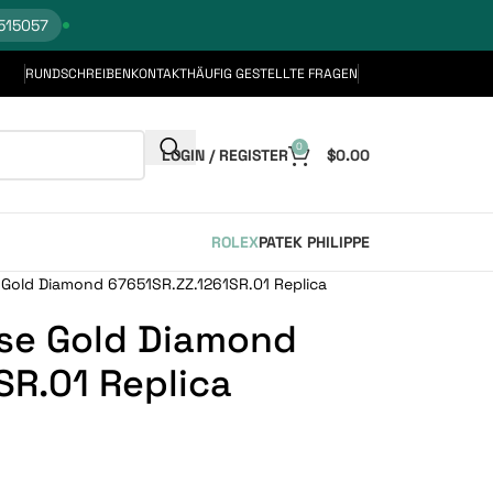
515057
RUNDSCHREIBEN
KONTAKT
HÄUFIG GESTELLTE FRAGEN
0
LOGIN / REGISTER
$
0.00
ROLEX
PATEK PHILIPPE
 Gold Diamond 67651SR.ZZ.1261SR.01 Replica
se Gold Diamond
SR.01 Replica