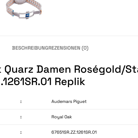
BESCHREIBUNG
REZENSIONEN (0)
 Quarz Damen Roségold/Sta
.1261SR.01 Replik
:
Audemars Piguet
:
Royal Oak
:
67651SR.ZZ.1261SR.01