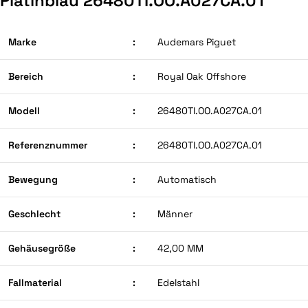
Platinblau 26480TI.OO.A027CA.01
Marke
:
Audemars Piguet
Bereich
:
Royal Oak Offshore
Modell
:
26480TI.OO.A027CA.01
Referenznummer
:
26480TI.OO.A027CA.01
Bewegung
:
Automatisch
Geschlecht
:
Männer
Gehäusegröße
:
42,00 MM
Fallmaterial
:
Edelstahl