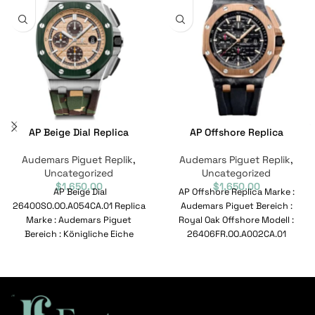
AP Beige Dial Replica
AP Offshore Replica
Audemars Piguet Replik
,
Audemars Piguet Replik
,
Uncategorized
Uncategorized
$
1,650.00
$
1,650.00
AP Beige Dial
AP Offshore Replica Marke :
26400SO.OO.A054CA.01 Replica
Audemars Piguet Bereich :
Marke : Audemars Piguet
Royal Oak Offshore Modell :
Bereich : Königliche Eiche
26406FR.OO.A002CA.01
Modell : 26400SO.OO.A054CA.01
Referenznummer :
Referenznummer :
26406FR.OO.A002CA.01
26400SO.OO.A054CA.01
Bewegung :
Bewegung