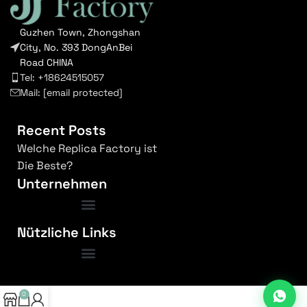
Guzhen Town, Zhongshan
City, No. 393 DongAnBei
Road CHINA
Tel: +18624515057
Mail:
[email protected]
Recent Posts
Welche Replica Factory ist
Die Beste?
Unternehmen
Nützliche Links
Bedingungen und Konditionen
0