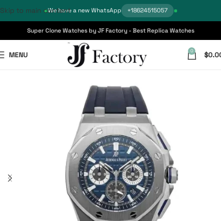
Skip to main content
We have a new WhatsApp
+18624515057
Super Clone Watches by JF Factory - Best Replica Watches
0
MENU
$
0.0