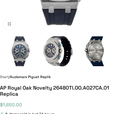
Click to enlarge
Start
Audemars Piguet Replik
AP Royal Oak Novelty 26480TI.OO.A027CA.01
Replica
$
1,650.00