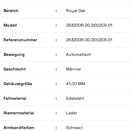
Bereich
:
Royal Oak
Modell
:
26320OR.OO.D002CR.01
Referenznummer
:
26320OR.OO.D002CR.01
Bewegung
:
Automatisch
Geschlecht
:
Männer
Gehäusegröße
:
41,00 MM
Fallmaterial
:
Edelstahl
Riemenmaterial
:
Leder
Armbandfarben
:
Schwarz