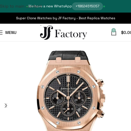
Skip to main content
We have a new WhatsApp
+18624515057
Super Clone Watches by JF Factory - Best Replica Watches
0
MENU
$
0.0