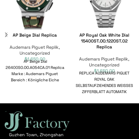
AP Beige Dial Replica
AP Royal Oak White Dial
15400ST.OO.1220ST.02
Replica
Audemars Piguet Replik
,
Uncategorized
$
1,650.00
Audemars Piguet Replik
,
AP Beige Dial
Uncategorized
26400SO.OO.A054CA.01 Replica
$
1,650.00
REPLICA AUDEMARS PIGUET
Marke : Audemars Piguet
ROYAL OAK
Bereich : Königliche Eiche
SELBSTAUFZIEHENDES WEISSES
Modell : 26400SO.OO.A054CA.01
ZIFFERBLATT AUTOMATIK
Referenznummer :
15400ST.OO.1220ST.02 Marke :
26400SO.OO.A054CA.01
Audemars Piguet Bereich :
Bewegung
Royal Oak Automatik Modell
Guzhen Town, Zhongshan