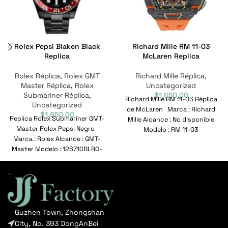
Rolex Pepsi Blaken Black
Richard Mille RM 11-03
Replica
McLaren Replica
Rolex Réplica
,
Rolex GMT
Richard Mille Réplica
,
Master Réplica
,
Rolex
Uncategorized
Submariner Réplica
,
$
1,650.00
Richard Mille RM 11-03 Réplica
Uncategorized
de McLaren Marca : Richard
$
1,650.00
Replica Rolex Submariner GMT-
Mille Alcance : No disponible
Master Rolex Pepsi Negro
Modelo : RM 11-03
Marca : Rolex Alcance : GMT-
Master Modelo : 126710BLRO-
0001 Nº de referencia
Guzhen Town, Zhongshan
City, No. 393 DongAnBei