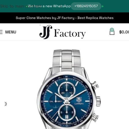
Skip to main content
We have a new WhatsApp
+18624515057
Super Clone Watches by JF Factory - Best Replica Watches
0
MENU
$
0.0