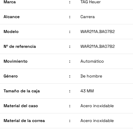
Marca
:
TAG Heuer
Alcance
:
Carrera
Modelo
:
WAR211A.BA0782
Nº de referencia
:
WAR211A.BA0782
Movimiento
:
Automático
Género
:
De hombre
Tamaño de la caja
:
43 MM
Material del caso
:
Acero inoxidable
Material de la correa
:
Acero inoxidable