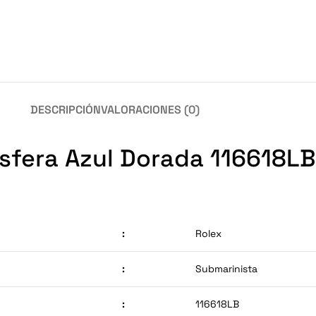
DESCRIPCIÓN
VALORACIONES (0)
sfera Azul Dorada 116618LB
:
Rolex
:
Submarinista
:
116618LB