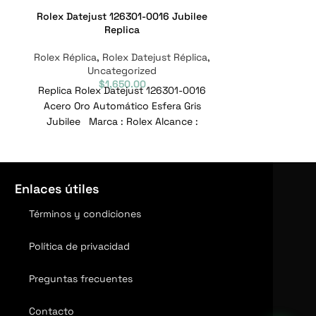
Rolex Datejust 126301-0016 Jubilee
Rolex Datejust
Replica
Jub
Rolex Réplica
,
Rolex Datejust Réplica
,
Rolex Réplica
Uncategorized
Un
$
1,650.00
Replica Rolex Datejust 126301-0016
Replica Role
Acero Oro Automático Esfera Gris
Oro amarillo 
Jubilee Marca : Rolex Alcance :
plateada J
Datejust Modelo : 126301-0016
Alcance 
Enlaces útiles
Términos y condiciones
Política de privacidad
Preguntas frecuentes
Contacto