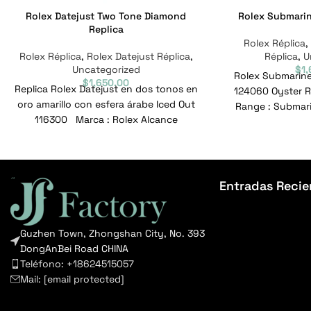
Rolex Datejust Two Tone Diamond
Rolex Submarin
Replica
Rolex Réplica
,
Rolex Réplica
,
Rolex Datejust Réplica
,
Réplica
,
U
Uncategorized
$
1
Rolex Submariner
$
1,650.00
Replica Rolex Datejust en dos tonos en
124060 Oyster Re
oro amarillo con esfera árabe Iced Out
Range : Submari
116300 Marca : Rolex Alcance
Refe
Entradas Recie
Guzhen Town, Zhongshan City, No. 393
DongAnBei Road CHINA
Teléfono: +18624515057
Mail:
[email protected]