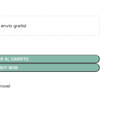
 envío gratis!
IR AL CARRITO
BUY NOW
 now!