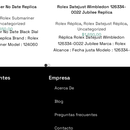
er No Date Replica
Rolex Datejust Wimbledon 126334-
0022 Jubilee Replica
Rolex Submariner
ncategorized
Rolex Réplica
,
Rolex Datejust Réplica
,
,650.00
Uncategorized
 No Date Black Dial
$
1,650.00
Réplica Rolex Datejust Wimbledon
plica Brand : Rolex
126334-0022 Jubilee Marca : Rolex
ner Model : 124060
Alcance : Fecha justa Modelo : 126334-
rence No
0022 Nº de referencia :
ntes
Empresa
Acerca De
Blog
Preguntas frecuentes
Contacto