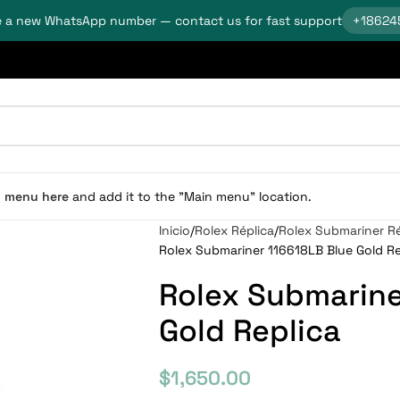
 a new WhatsApp number — contact us for fast support
+18624
n menu here
and add it to the "Main menu" location.
Inicio
Rolex Réplica
Rolex Submariner Ré
Rolex Submariner 116618LB Blue Gold Re
Rolex Submarine
Gold Replica
$
1,650.00