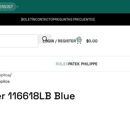
515057
BOLETÍN
CONTACTO
PREGUNTAS FRECUENTES
0
LOGIN / REGISTER
$
0.00
ROLEX
PATEK PHILIPPE
plica
plica
r 116618LB Blue