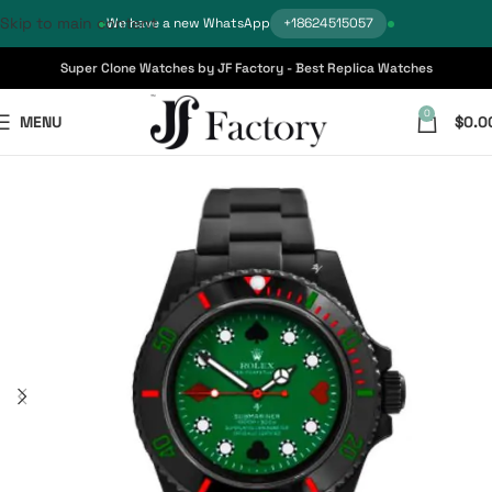
Skip to main content
We have a new WhatsApp
+18624515057
Super Clone Watches by JF Factory - Best Replica Watches
0
MENU
$
0.0