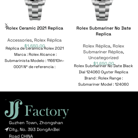
Rolex Ceramic 2021 Replica
Rolex Submariner No Date
Replica
Accessories
,
Rolex Réplica
$
1,650.00
Rolex Réplica
,
Rolex
Réplica de cerámica Rolex 2021
Submariner Réplica
,
Marca : Rolex Alcance :
Uncategorized
Submarinista Modelo : 116610ln-
$
1,650.00
Rolex Submariner No Date Black
0001 Nº de referencia :
Dial 124060 Oyster Replica
116610ln-0001
Brand : Rolex Range :
Submariner Model : 124060
Reference No
Guzhen Town, Zhongshan
City, No. 393 DongAnBei
Road CHINA