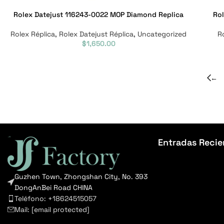
Rolex Datejust 116243-0022 MOP Diamond Replica
Rol
Rolex Réplica
,
Rolex Datejust Réplica
,
Uncategorized
R
$
1,650.00
←
Entradas Recie
Guzhen Town, Zhongshan City, No. 393
DongAnBei Road CHINA
Teléfono: +18624515057
Mail:
[email protected]