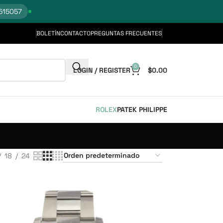
515057
BOLETÍN
CONTACTO
PREGUNTAS FRECUENTES
0
LOGIN / REGISTER
$
0.00
ROLEX
PATEK PHILIPPE
18
24