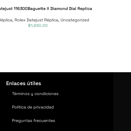
tejust 116300Baguette II Diamond Dial Replica
Réplica
,
Rolex Datejust Réplica
,
Uncategorized
$
1,650.00
Enlaces útiles
Términos y condiciones
Política de privacidad
Preguntas frecuentes