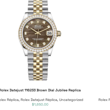
Rolex Datejust 116233 Brown Dial Jubilee Replica
olex Réplica
,
Rolex Datejust Réplica
,
Uncategorized
Rolex 
$
1,650.00