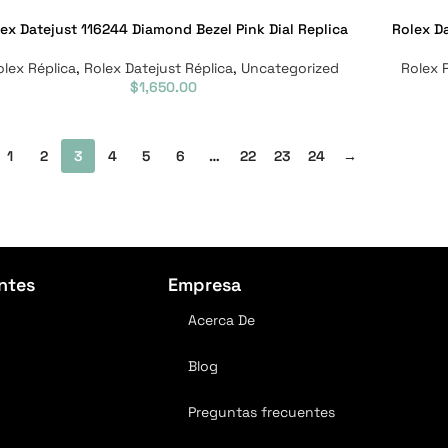
ex Datejust 116244 Diamond Bezel Pink Dial Replica
Rolex Da
olex Réplica
,
Rolex Datejust Réplica
,
Uncategorized
Rolex 
$
1,650.00
1
2
3
4
5
6
…
22
23
24
→
ntes
Empresa
Acerca De
Blog
Preguntas frecuentes