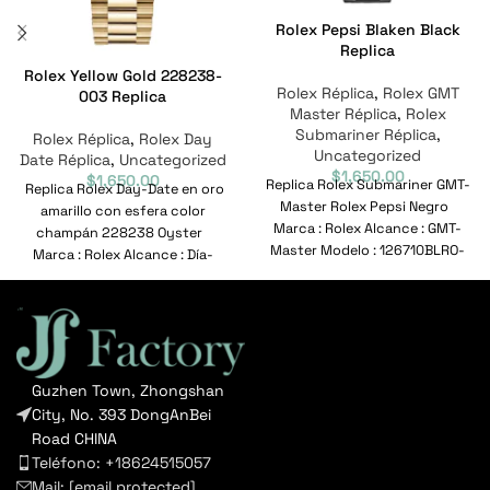
Rolex Pepsi Blaken Black
Replica
Rolex Yellow Gold 228238-
Rolex Réplica
,
Rolex GMT
003 Replica
Master Réplica
,
Rolex
Submariner Réplica
,
Rolex Réplica
,
Rolex Day
Uncategorized
Date Réplica
,
Uncategorized
$
1,650.00
$
1,650.00
Replica Rolex Submariner GMT-
Replica Rolex Day-Date en oro
Master Rolex Pepsi Negro
amarillo con esfera color
Marca : Rolex Alcance : GMT-
champán 228238 Oyster
Master Modelo : 126710BLRO-
Marca : Rolex Alcance : Día-
0001 Nº de referencia
Fecha Modelo
Guzhen Town, Zhongshan
City, No. 393 DongAnBei
Road CHINA
Teléfono: +18624515057
Mail:
[email protected]