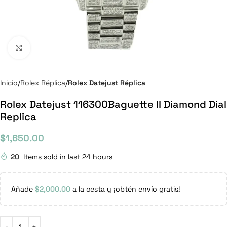
Click to enlarge
Inicio
Rolex Réplica
Rolex Datejust Réplica
Rolex Datejust 116300Baguette II Diamond Dial
Replica
$
1,650.00
20
Items sold in last 24 hours
Añade
$
2,000.00
a la cesta y ¡obtén envío gratis!