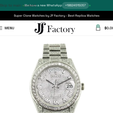
Skip to main content
We have a new WhatsApp
+18624515057
Super Clone Watches by JF Factory - Best Replica Watches
0
MENU
$
0.0