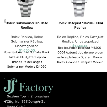
Rolex Submariner No Date
Rolex Datejust 115200-0004
Replica
Replica
Rolex Réplica
,
Rolex
Rolex Réplica
,
Rolex Datejust
Submariner Réplica
,
Réplica
,
Uncategorized
Uncategorized
$
1,650.00
Replica Rolex Datejust 115200-
$
1,650.00
Rolex Submariner No Date Black
0004 Automático de acero con
Dial 124060 Oyster Replica
esfera plateada Oyster Marca :
Brand : Rolex Range :
Rolex Alcance : Datejust Modelo
Submariner Model : 124060
:
Reference No
Guzhen Town, Zhongshan
City, No. 393 DongAnBei
Road CHINA