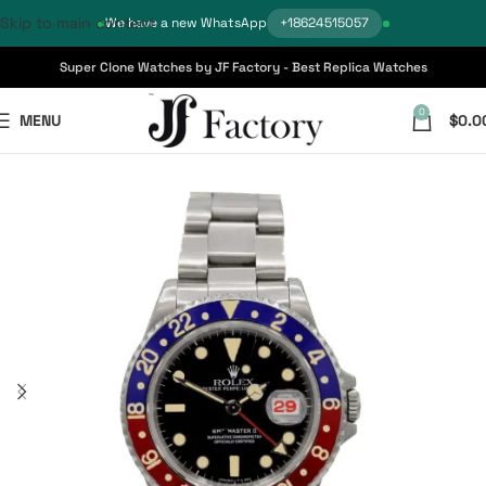
Skip to main content
We have a new WhatsApp
+18624515057
Super Clone Watches by JF Factory - Best Replica Watches
0
MENU
$
0.0