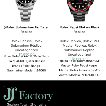
Rolex Submariner No Date
Rolex Pepsi Blaken Black
Replica
Replica
Rolex Réplica
,
Rolex
Rolex Réplica
,
Rolex GMT
Submariner Réplica
,
Master Réplica
,
Rolex
Uncategorized
Submariner Réplica
,
$
1,650.00
Uncategorized
Rolex Submariner No Date Black
$
1,650.00
Replica Rolex Submariner GMT-
Dial 124060 Oyster Replica
Master Rolex Pepsi Negro
Brand : Rolex Range :
Marca : Rolex Alcance : GMT-
Submariner Model : 124060
Master Modelo : 126710BLRO-
Reference No
0001 Nº de referencia
Guzhen Town, Zhongshan