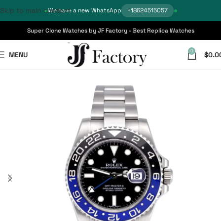
Skip to main content
We have a new WhatsApp
+18624515057
Super Clone Watches by JF Factory - Best Replica Watches
0
MENU
$
0.0