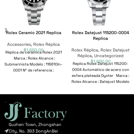
Rolex Ceramic 2021 Replica
Rolex Datejust 115200-0004
Replica
Accessories
,
Rolex Réplica
$
1,650.00
Rolex Réplica
,
Rolex Datejust
Réplica de cerámica Rolex 2021
Réplica
,
Uncategorized
Marca : Rolex Alcance :
$
1,650.00
Replica Rolex Datejust 115200-
Submarinista Modelo : 116610ln-
0004 Automático de acero con
0001 Nº de referencia :
esfera plateada Oyster Marca :
116610ln-0001
Rolex Alcance : Datejust Modelo
:
Guzhen Town, Zhongshan
City, No. 393 DongAnBei