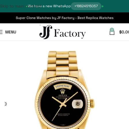
Skip to main content
We have a new WhatsApp
+18624515057
Super Clone Watches by JF Factory - Best Replica Watches
0
MENU
$
0.0